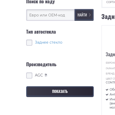
Поиск по коду
СОРТИ
Задн
Тип автостекла
Заднее стекло
Задн
Производитель
ЕВРОК
ГАРАНТ
БРЕНД
AGC
?
ЦВЕТ С
CONT
Об
Ан
Ин
(в
мо