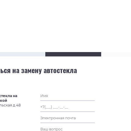
ься на замену автостекла
стекла на
ской
льская д.48