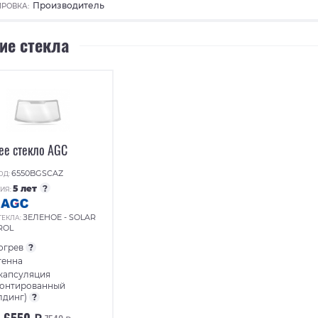
Производитель
РОВКА:
ие стекла
ее стекло AGC
6550BGSCAZ
ОД:
5 лет
?
ИЯ:
:
ЗЕЛЕНОЕ - SOLAR
ТЕКЛА:
ROL
огрев
?
тенна
капсуляция
монтированный
лдинг)
?
6550 ₽