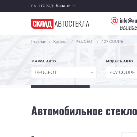
Казань
ВАШ ГОРОД:
info@au
НАПИСА
Главная
Каталог
PEUGEOT
407 COUPE
/
/
/
МАРКА АВТО
МОДЕЛЬ АВТО
PEUGEOT
407 COUPE
Автомобильное стекло