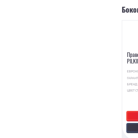
Боко
Прав
PILK
ЕВРОК
ГАРАНТ
БРЕНД
ЦВЕТ С