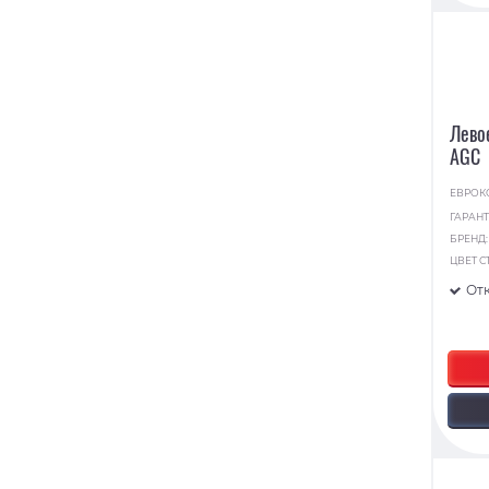
Лево
AGC
ЕВРОК
ГАРАНТ
БРЕНД
ЦВЕТ С
От