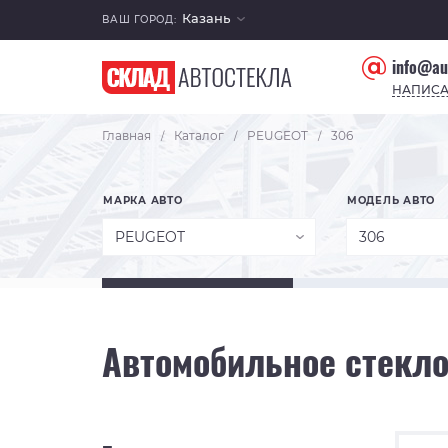
Казань
ВАШ ГОРОД:
info@au
НАПИСА
Главная
Каталог
PEUGEOT
306
/
/
/
МАРКА АВТО
МОДЕЛЬ АВТО
PEUGEOT
306
Автомобильное стекло