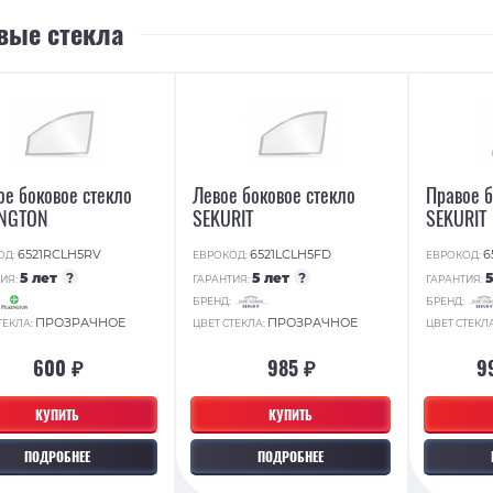
вые стекла
ое боковое стекло
Левое боковое стекло
Правое б
INGTON
SEKURIT
SEKURIT
6521RCLH5RV
6521LCLH5FD
6
ОД:
ЕВРОКОД:
ЕВРОКОД:
5 лет
?
5 лет
?
ИЯ:
ГАРАНТИЯ:
ГАРАНТИЯ:
:
БРЕНД:
БРЕНД:
ПРОЗРАЧНОЕ
ПРОЗРАЧНОЕ
ТЕКЛА:
ЦВЕТ СТЕКЛА:
ЦВЕТ СТЕКЛ
600 ₽
985 ₽
9
КУПИТЬ
КУПИТЬ
ПОДРОБНЕЕ
ПОДРОБНЕЕ