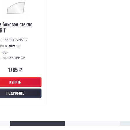
е боковое стекло
RIT
6521LGNH5FD
ОД:
5 лет
?
ИЯ:
:
ЗЕЛЕНОЕ
ТЕКЛА:
1785 ₽
КУПИТЬ
ПОДРОБНЕЕ