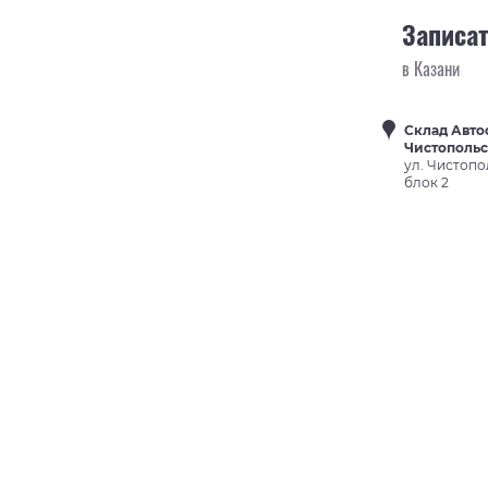
Записат
в Казани
Склад Авто
Чистополь
ул. Чистопо
блок 2