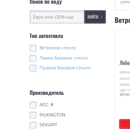
Поиск по коду
СОРТИ
Ветр
Тип автостекла
Ветровое стекло
Левое боковое стекло
Лобо
Правое боковое стекло
ЕВРОК
ГАРАНТ
БРЕНД
ЦВЕТ С
Производитель
ЗЕЛЕ
AGC
?
PILKINGTON
SEKURIT