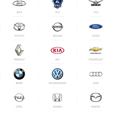
ВАЗ
ГАЗ
УАЗ
TOYOTA
NISSAN
FORD
RENAULT
KIA
CHEVROLET
BMW
VOLKSWAGEN
AUDI
OPEL
HONDA
MAZDA