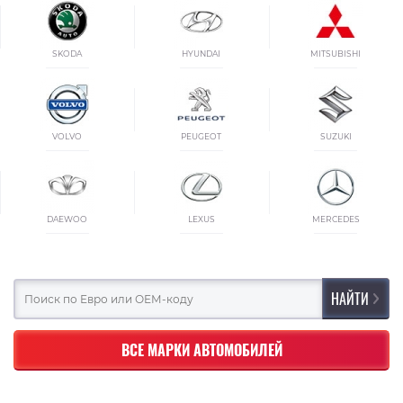
SKODA
HYUNDAI
MITSUBISHI
VOLVO
PEUGEOT
SUZUKI
DAEWOO
LEXUS
MERCEDES
ВСЕ МАРКИ АВТОМОБИЛЕЙ