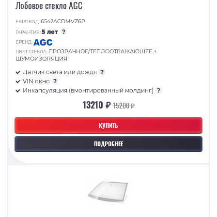
Лобовое стекло AGC
6542ACDMVZ6P
ЕВРОКОД:
5 лет
?
ГАРАНТИЯ:
БРЕНД:
ПРОЗРАЧНОЕ/ТЕПЛООТРАЖАЮЩЕЕ +
ЦВЕТ СТЕКЛА:
ШУМОИЗОЛЯЦИЯ
Датчик света или дождя
?
VIN окно
?
Инкапсуляция (вмонтированный молдинг)
?
13210 ₽
15200 ₽
КУПИТЬ
ПОДРОБНЕЕ