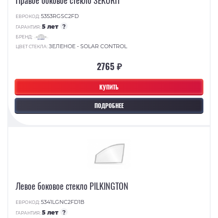
Правое боковое стекло SEKURIT
5353RGSC2FD
ЕВРОКОД:
5 лет
?
ГАРАНТИЯ:
БРЕНД:
ЗЕЛЕНОЕ - SOLAR CONTROL
ЦВЕТ СТЕКЛА:
2765 ₽
КУПИТЬ
ПОДРОБНЕЕ
Левое боковое стекло PILKINGTON
5341LGNC2FD1B
ЕВРОКОД:
5 лет
?
ГАРАНТИЯ: