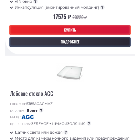
VIN окно
?
Инкапсуляция (вмонтированный молдинг)
?
17575 ₽
20220 ₽
КУПИТЬ
ПОДРОБНЕЕ
Лобовое стекло AGC
5385AGACMVZ
ЕВРОКОД:
5 лет
?
ГАРАНТИЯ:
БРЕНД:
?
ЗЕЛЕНОЕ + ШУМОИЗОЛЯЦИЯ
ЦВЕТ СТЕКЛА:
Датчик света или дождя
?
Место для камеры ночного видения или предупреждения