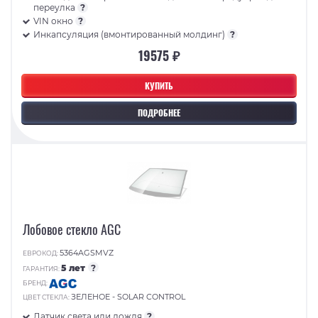
переулка
?
VIN окно
?
Инкапсуляция (вмонтированный молдинг)
?
19575 ₽
КУПИТЬ
ПОДРОБНЕЕ
Лобовое стекло AGC
5364AGSMVZ
ЕВРОКОД:
5 лет
?
ГАРАНТИЯ:
БРЕНД:
ЗЕЛЕНОЕ - SOLAR CONTROL
ЦВЕТ СТЕКЛА:
Датчик света или дождя
?