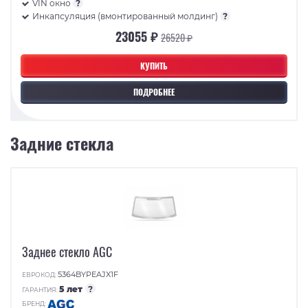
VIN окно
?
Инкапсуляция (вмонтированный молдинг)
?
23055 ₽
26520 ₽
КУПИТЬ
ПОДРОБНЕЕ
Задние стекла
Заднее стекло AGC
5364BYPEAJX1F
ЕВРОКОД:
5 лет
?
ГАРАНТИЯ:
БРЕНД: