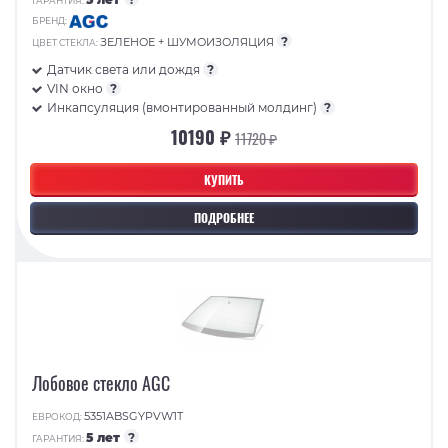
ГАРАНТИЯ:
БРЕНД:
?
ЗЕЛЕНОЕ + ШУМОИЗОЛЯЦИЯ
ЦВЕТ СТЕКЛА:
Датчик света или дождя
?
VIN окно
?
Инкапсуляция (вмонтированный молдинг)
?
10190 ₽
11720 ₽
КУПИТЬ
ПОДРОБНЕЕ
Лобовое стекло AGC
5351ABSGYPVW1T
ЕВРОКОД:
5 лет
?
ГАРАНТИЯ: