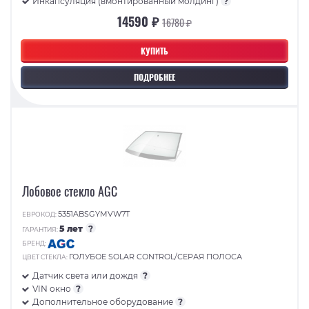
Инкапсуляция (вмонтированный молдинг)
?
14590 ₽
16780 ₽
КУПИТЬ
ПОДРОБНЕЕ
Лобовое стекло AGC
5351ABSGYMVW7T
ЕВРОКОД:
5 лет
?
ГАРАНТИЯ:
БРЕНД:
ГОЛУБОЕ SOLAR CONTROL/СЕРАЯ ПОЛОСА
ЦВЕТ СТЕКЛА:
Датчик света или дождя
?
VIN окно
?
Дополнительное оборудование
?