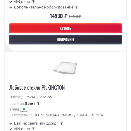
VIN окно
?
Дополнительное оборудование
?
14530 ₽
16710 ₽
КУПИТЬ
ПОДРОБНЕЕ
Лобовое стекло PILKINGTON
5352AGSGYMVW
ЕВРОКОД:
5 лет
?
ГАРАНТИЯ:
БРЕНД:
ЗЕЛЕНОЕ SOLAR CONTROL/СЕРАЯ ПОЛОСА
ЦВЕТ СТЕКЛА:
Датчик света или дождя
?
VIN окно
?