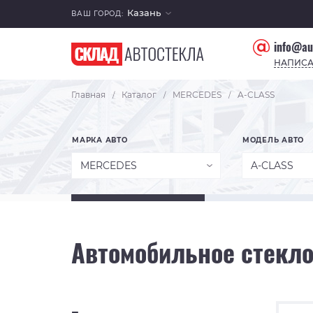
Казань
ВАШ ГОРОД:
info@au
НАПИСА
Главная
Каталог
MERCEDES
A-CLASS
/
/
/
МАРКА АВТО
МОДЕЛЬ АВТО
MERCEDES
A-CLASS
Автомобильное стекло