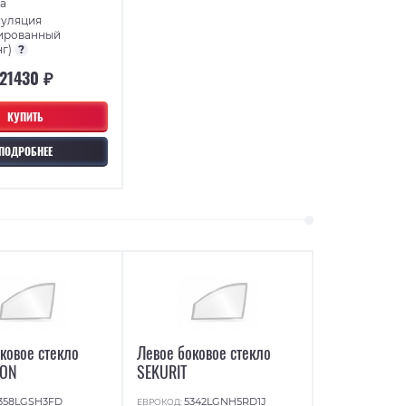
а
суляция
ированный
нг)
?
21430 ₽
КУПИТЬ
ПОДРОБНЕЕ
ковое стекло
Левое боковое стекло
TON
SEKURIT
358LGSH3FD
5342LGNH5RD1J
ЕВРОКОД: