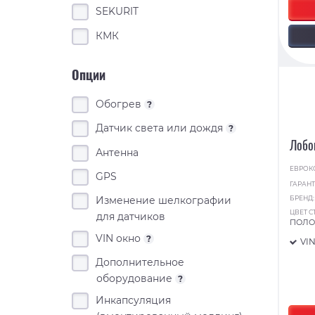
SEKURIT
КМК
Опции
Обогрев
?
Датчик света или дождя
?
Лобо
Антенна
ЕВРОК
GPS
ГАРАНТ
БРЕНД
Изменение шелкографии
ЦВЕТ С
для датчиков
ПОЛО
VIN окно
?
VI
Дополнительное
оборудование
?
Инкапсуляция