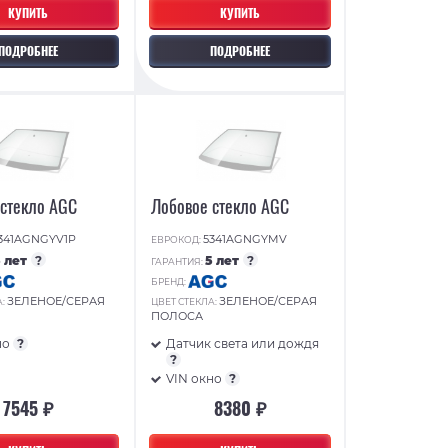
КУПИТЬ
КУПИТЬ
ПОДРОБНЕЕ
ПОДРОБНЕЕ
 стекло AGC
Лобовое стекло AGC
341AGNGYV1P
5341AGNGYMV
ЕВРОКОД:
5 лет
?
5 лет
?
ГАРАНТИЯ:
БРЕНД:
ЗЕЛЕНОЕ/СЕРАЯ
ЗЕЛЕНОЕ/СЕРАЯ
А:
ЦВЕТ СТЕКЛА:
ПОЛОСА
но
?
Датчик света или дождя
?
VIN окно
?
7545 ₽
8380 ₽