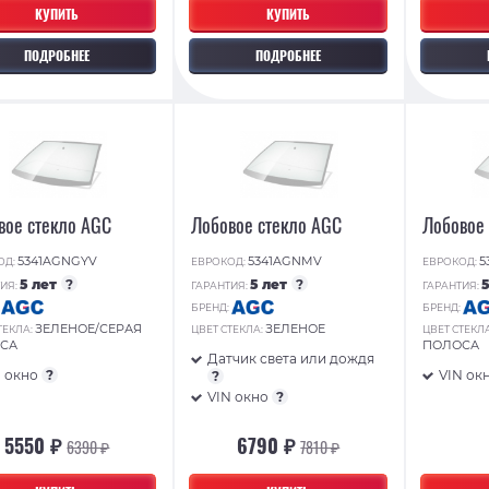
КУПИТЬ
КУПИТЬ
ПОДРОБНЕЕ
ПОДРОБНЕЕ
вое стекло AGC
Лобовое стекло AGC
Лобовое
5341AGNGYV
5341AGNMV
5
ОД:
ЕВРОКОД:
ЕВРОКОД:
5 лет
?
5 лет
?
ИЯ:
ГАРАНТИЯ:
ГАРАНТИЯ:
:
БРЕНД:
БРЕНД:
ЗЕЛЕНОЕ/СЕРАЯ
ЗЕЛЕНОЕ
ТЕКЛА:
ЦВЕТ СТЕКЛА:
ЦВЕТ СТЕКЛ
СА
ПОЛОСА
Датчик света или дождя
N окно
?
VIN ок
?
VIN окно
?
5550 ₽
6790 ₽
6390 ₽
7810 ₽