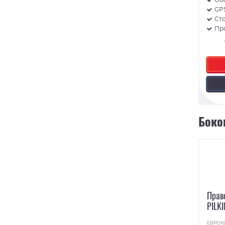
GP
Ст
Пр
Боко
Прав
PILK
ЕВРОК