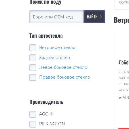
Поиск по коду
СОРТИ
Ветр
Тип автостекла
Ветровое стекло
Заднее стекло
Лобо
Левое боковое стекло
ЕВРОК
Правое боковое стекло
ГАРАНТ
БРЕНД
ЦВЕТ С
VI
Производитель
AGC
?
PILKINGTON