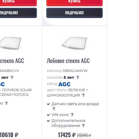
КУПИТЬ
КУПИТЬ
ПОДРОБНЕЕ
ПОДРОБНЕЕ
 стекло AGC
Лобовое стекло AGC
341ABSGYV
5381AGAMVW
ЕВРОКОД:
5 лет
?
5 лет
?
ГАРАНТИЯ:
БРЕНД:
ГОЛУБОЕ SOLAR
ЗЕЛЕНОЕ +
А:
ЦВЕТ СТЕКЛА:
/СЕРАЯ ПОЛОСА
?
ШУМОИЗОЛЯЦИЯ
но
?
Датчик света или дождя
?
VIN окно
?
Дополнительное
оборудование
?
10610 ₽
17425 ₽
20040 ₽