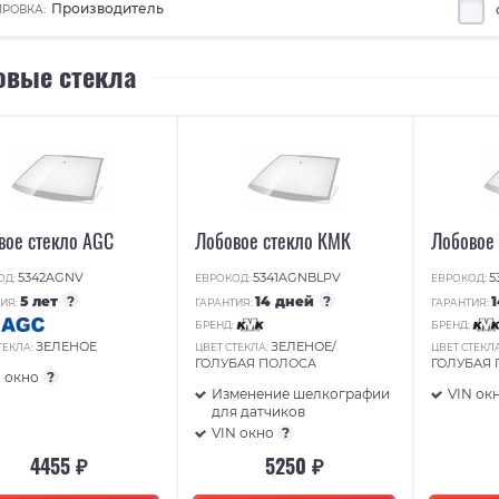
Производитель
РОВКА:
овые стекла
вое стекло AGC
Лобовое стекло КМК
Лобовое
5342AGNV
5341AGNBLPV
5
ОД:
ЕВРОКОД:
ЕВРОКОД:
5 лет
?
14 дней
?
ИЯ:
ГАРАНТИЯ:
ГАРАНТИЯ:
:
БРЕНД:
БРЕНД:
ЗЕЛЕНОЕ
ЗЕЛЕНОЕ/
ТЕКЛА:
ЦВЕТ СТЕКЛА:
ЦВЕТ СТЕКЛ
ГОЛУБАЯ ПОЛОСА
ГОЛУБАЯ
N окно
?
Изменение шелкографии
VIN ок
для датчиков
VIN окно
?
4455 ₽
5250 ₽