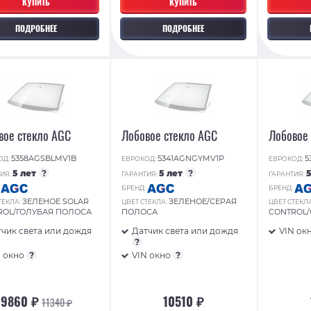
КУПИТЬ
КУПИТЬ
ПОДРОБНЕЕ
ПОДРОБНЕЕ
вое стекло AGC
Лобовое стекло AGC
Лобовое
5358AGSBLMV1B
5341AGNGYMV1P
5
ОД:
ЕВРОКОД:
ЕВРОКОД:
5 лет
?
5 лет
?
ИЯ:
ГАРАНТИЯ:
ГАРАНТИЯ:
:
БРЕНД:
БРЕНД:
ЗЕЛЕНОЕ SOLAR
ЗЕЛЕНОЕ/СЕРАЯ
ТЕКЛА:
ЦВЕТ СТЕКЛА:
ЦВЕТ СТЕКЛ
ROL/ГОЛУБАЯ ПОЛОСА
ПОЛОСА
CONTROL
чик света или дождя
Датчик света или дождя
VIN ок
?
N окно
?
VIN окно
?
9860 ₽
10510 ₽
11340 ₽