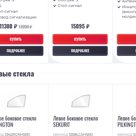
Антенн
S
Стоп-сигнал
Инкап
оп-сигнал
(вмонт
молди
овод сигнализации
11380 ₽
15095 ₽
13090 ₽
КУПИТЬ
КУПИТЬ
ПОДРОБНЕЕ
ПОДРОБНЕЕ
вые стекла
ое боковое стекло
Левое боковое стекло
Левое бо
INGTON
SEKURIT
PILKING
5342RGNH5RD
5358LGSH5RD
5
ОД:
ЕВРОКОД:
ЕВРОКОД: