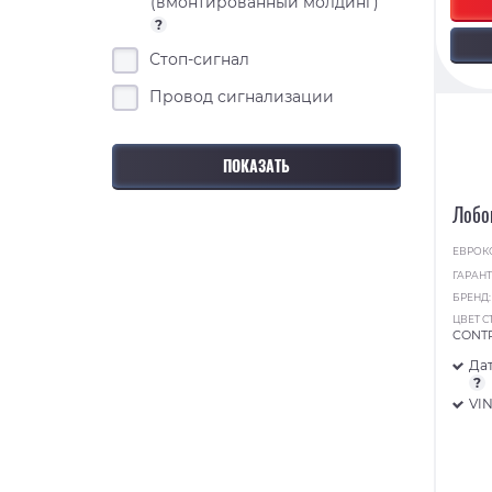
(вмонтированный молдинг)
?
Стоп-сигнал
Провод сигнализации
Лобо
ЕВРОК
ГАРАНТ
БРЕНД
ЦВЕТ С
CONT
Дат
?
VI