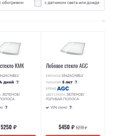
с обогревом
с датчиком света или дождя
 стекло КМК
Лобовое стекло AGC
342AGNBLV
5342AGNBLV
ЕВРОКОД:
14 дней
?
5 лет
?
ГАРАНТИЯ:
БРЕНД:
ЗЕЛЕНОЕ/
ЗЕЛЕНОЕ/
А:
ЦВЕТ СТЕКЛА:
 ПОЛОСА
ГОЛУБАЯ ПОЛОСА
но
?
VIN окно
?
5250 ₽
5450 ₽
6270 ₽