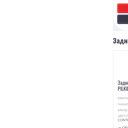
Задн
Задн
PILK
ЕВРОК
ГАРАНТ
БРЕНД
ЦВЕТ С
CONT
Об