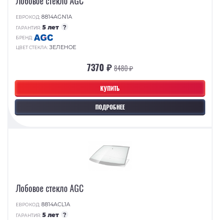
Лобовое стекло AGC
8814AGN1A
ЕВРОКОД:
5 лет
?
ГАРАНТИЯ:
БРЕНД:
ЗЕЛЕНОЕ
ЦВЕТ СТЕКЛА:
7370 ₽
8480 ₽
КУПИТЬ
ПОДРОБНЕЕ
Лобовое стекло AGC
8814ACL1A
ЕВРОКОД:
5 лет
?
ГАРАНТИЯ: