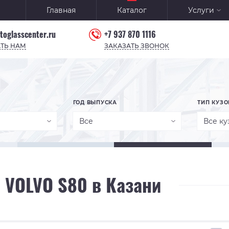
Главная
Каталог
Услуги
toglasscenter.ru
+7 937 870 1116
ТЬ НАМ
ЗАКАЗАТЬ ЗВОНОК
ГОД ВЫПУСКА
ТИП КУЗО
Все
Все ку
 VOLVO S80 в Казани