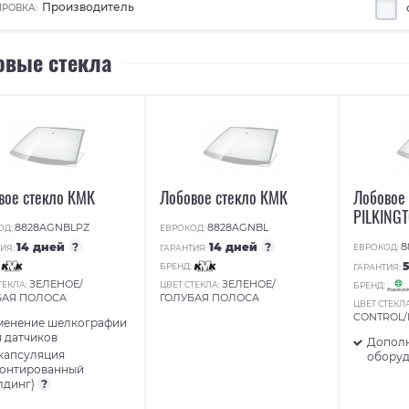
Производитель
РОВКА:
овые стекла
вое стекло КМК
Лобовое стекло КМК
Лобовое 
PILKING
8828AGNBLPZ
8828AGNBL
ОД:
ЕВРОКОД:
14 дней
?
14 дней
?
8
ЕВРОКОД:
ИЯ:
ГАРАНТИЯ:
:
БРЕНД:
ГАРАНТИЯ:
ЗЕЛЕНОЕ/
ЗЕЛЕНОЕ/
ТЕКЛА:
ЦВЕТ СТЕКЛА:
БРЕНД:
БАЯ ПОЛОСА
ГОЛУБАЯ ПОЛОСА
ЦВЕТ СТЕКЛ
CONTROL
менение шелкографии
 датчиков
Допол
капсуляция
обору
монтированный
лдинг)
?