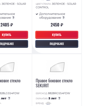
ЗЕЛЕНОЕ - SOLAR
ЗЕЛЕНОЕ - SOLAR
А:
ЦВЕТ СТЕКЛА:
CONTROL
нительное
Дополнительное
дование
?
оборудование
?
2405 ₽
2450 ₽
КУПИТЬ
КУПИТЬ
ПОДРОБНЕЕ
ПОДРОБНЕЕ
ковое стекло
Правое боковое стекло
SEKURIT
828LGSS4FDW
8828RGSS4FDW
ЕВРОКОД:
5 лет
?
5 лет
?
ГАРАНТИЯ:
БРЕНД: