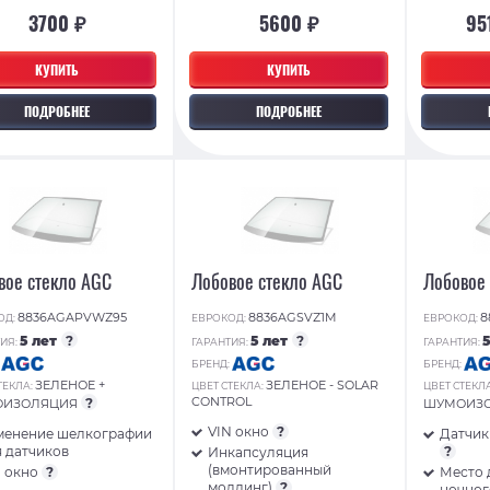
3700 ₽
5600 ₽
95
КУПИТЬ
КУПИТЬ
ПОДРОБНЕЕ
ПОДРОБНЕЕ
вое стекло AGC
Лобовое стекло AGC
Лобовое
8836AGAPVWZ95
8836AGSVZ1M
8
ОД:
ЕВРОКОД:
ЕВРОКОД:
5 лет
?
5 лет
?
ИЯ:
ГАРАНТИЯ:
ГАРАНТИЯ:
:
БРЕНД:
БРЕНД:
ЗЕЛЕНОЕ +
ЗЕЛЕНОЕ - SOLAR
ТЕКЛА:
ЦВЕТ СТЕКЛА:
ЦВЕТ СТЕКЛ
CONTROL
?
ОИЗОЛЯЦИЯ
ШУМОИЗ
VIN окно
?
менение шелкографии
Датчик
 датчиков
?
Инкапсуляция
(вмонтированный
N окно
?
Место 
молдинг)
?
ночног