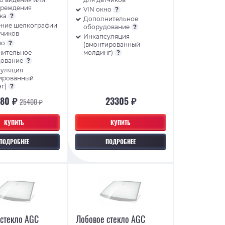
преждения
VIN окно
?
лка
?
Дополнительное
ние шелкографии
оборудование
?
тчиков
Инкапсуляция
но
?
(вмонтированный
нительное
молдинг)
?
дование
?
суляция
ированный
нг)
?
080 ₽
23305 ₽
25400 ₽
КУПИТЬ
КУПИТЬ
ПОДРОБНЕЕ
ПОДРОБНЕЕ
 стекло AGC
Лобовое стекло AGC