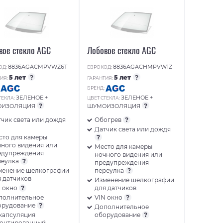
вое стекло AGC
Лобовое стекло AGC
8836AGACMPVWZ6T
8836AGACHMPVW1Z
ОД:
ЕВРОКОД:
5 лет
?
5 лет
?
ИЯ:
ГАРАНТИЯ:
:
БРЕНД:
ЗЕЛЕНОЕ +
ЗЕЛЕНОЕ +
ТЕКЛА:
ЦВЕТ СТЕКЛА:
?
?
ОИЗОЛЯЦИЯ
ШУМОИЗОЛЯЦИЯ
чик света или дождя
Обогрев
?
Датчик света или дождя
сто для камеры
?
ного видения или
Место для камеры
едупреждения
ночного видения или
реулка
?
предупреждения
менение шелкографии
переулка
?
 датчиков
Изменение шелкографии
N окно
?
для датчиков
полнительное
VIN окно
?
орудование
?
Дополнительное
капсуляция
оборудование
?
монтированный