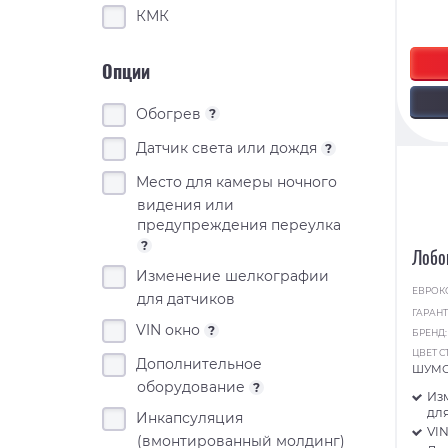
КМК
Опции
Обогрев
?
Датчик света или дождя
?
Место для камеры ночного
видения или
предупреждения переулка
?
Лобо
Изменение шелкографии
ЕВРОК
для датчиков
ГАРАНТ
VIN окно
?
БРЕНД
ЦВЕТ С
Дополнительное
ШУМ
оборудование
?
Из
для
Инкапсуляция
VI
(вмонтированный молдинг)