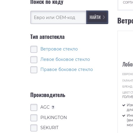
Поиск по коду
СОРТИ
Ветр
Тип автостекла
Ветровое стекло
Левое боковое стекло
Лобо
Правое боковое стекло
ЕВРОК
ГАРАНТ
БРЕНД
ЦВЕТ С
Производитель
ГОЛУ
Из
AGC
?
для
Ин
PILKINGTON
(в
мо
SEKURIT