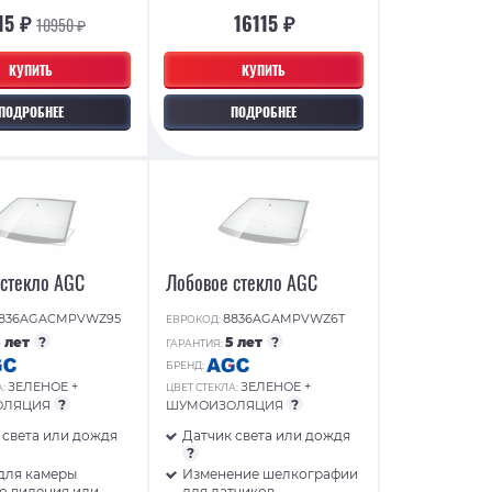
15 ₽
16115 ₽
10950 ₽
КУПИТЬ
КУПИТЬ
ПОДРОБНЕЕ
ПОДРОБНЕЕ
 стекло AGC
Лобовое стекло AGC
836AGACMPVWZ95
8836AGAMPVWZ6T
ЕВРОКОД:
5 лет
?
5 лет
?
ГАРАНТИЯ:
БРЕНД:
ЗЕЛЕНОЕ +
ЗЕЛЕНОЕ +
А:
ЦВЕТ СТЕКЛА:
?
?
ОЛЯЦИЯ
ШУМОИЗОЛЯЦИЯ
 света или дождя
Датчик света или дождя
?
для камеры
Изменение шелкографии
о видения или
для датчиков