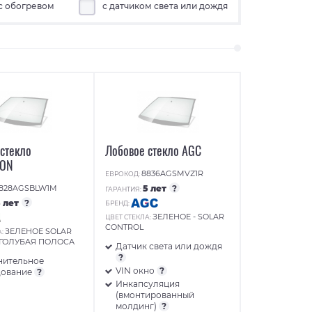
с обогревом
с датчиком света или дождя
стекло
Лобовое стекло AGC
TON
8836AGSMVZ1R
ЕВРОКОД:
828AGSBLW1M
5 лет
?
ГАРАНТИЯ:
5 лет
?
БРЕНД:
ЗЕЛЕНОЕ - SOLAR
ЦВЕТ СТЕКЛА:
CONTROL
ЗЕЛЕНОЕ SOLAR
А:
/ГОЛУБАЯ ПОЛОСА
Датчик света или дождя
?
нительное
VIN окно
?
дование
?
Инкапсуляция
(вмонтированный
молдинг)
?