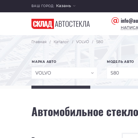
Казань
ВАШ ГОРОД:
info@au
НАПИСА
Главная
Каталог
VOLVO
S80
/
/
/
МАРКА АВТО
МОДЕЛЬ АВТО
VOLVO
S80
Автомобильное стекло