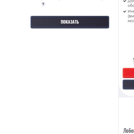
До
?
об
Ин
(в
мо
Лобо