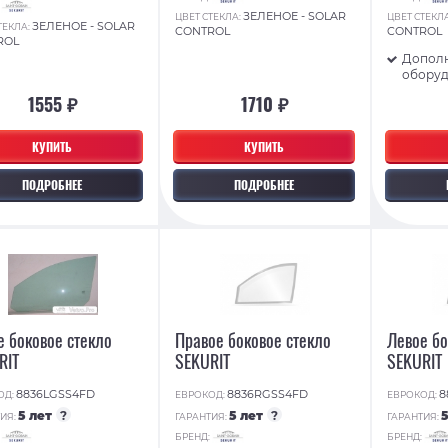
:
ЗЕЛЕНОЕ - SOLAR
ЦВЕТ СТЕКЛА:
ЦВЕТ СТЕКЛ
ЗЕЛЕНОЕ - SOLAR
ТЕКЛА:
CONTROL
CONTROL
ROL
Допол
обору
1555 ₽
1710 ₽
КУПИТЬ
КУПИТЬ
ПОДРОБНЕЕ
ПОДРОБНЕЕ
е боковое стекло
Правое боковое стекло
Левое бо
RIT
SEKURIT
SEKURIT
8836LGSS4FD
8836RGSS4FD
8
ОД:
ЕВРОКОД:
ЕВРОКОД:
5 лет
?
5 лет
?
ИЯ:
ГАРАНТИЯ:
ГАРАНТИЯ:
:
БРЕНД:
БРЕНД: