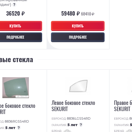
лдинг)
?
36520 ₽
59480 ₽
68410 ₽
КУПИТЬ
КУПИТЬ
ПОДРОБНЕЕ
ПОДРОБНЕЕ
вые стекла
Левое боковое стекло
Правое б
ое боковое стекло
SEKURIT
SEKURIT
RIT
8836LGSS4RD
8
ЕВРОКОД:
ЕВРОКОД:
8836RGSS4RD
ОД:
5 лет
?
ГАРАНТИЯ:
ГАРАНТИЯ:
5 лет
?
ИЯ:
БРЕНД:
БРЕНД: