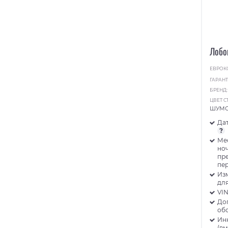
Лобо
ЕВРОК
ГАРАНТ
БРЕНД
ЦВЕТ С
ШУМ
Дат
?
Ме
ноч
пр
пе
Из
для
VI
До
об
Ин
(в