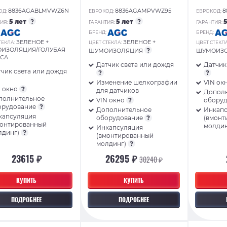
8836AGABLMVWZ6N
8836AGAMPVWZ95
8
ОД:
ЕВРОКОД:
ЕВРОКОД:
5 лет
?
5 лет
?
ИЯ:
ГАРАНТИЯ:
ГАРАНТИЯ:
:
БРЕНД:
БРЕНД:
ЗЕЛЕНОЕ +
ЗЕЛЕНОЕ +
ТЕКЛА:
ЦВЕТ СТЕКЛА:
ЦВЕТ СТЕКЛ
ИЗОЛЯЦИЯ/ГОЛУБАЯ
?
ШУМОИЗОЛЯЦИЯ
ШУМОИЗ
СА
Датчик света или дождя
Датчик
чик света или дождя
?
?
Изменение шелкографии
VIN ок
N окно
?
для датчиков
Допол
полнительное
VIN окно
?
обору
орудование
?
Дополнительное
Инкап
капсуляция
оборудование
?
(вмонт
монтированный
молди
Инкапсуляция
лдинг)
?
(вмонтированный
молдинг)
?
23615 ₽
26295 ₽
30240 ₽
КУПИТЬ
КУПИТЬ
ПОДРОБНЕЕ
ПОДРОБНЕЕ