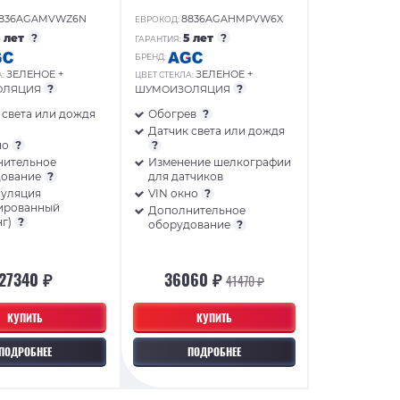
836AGAMVWZ6N
8836AGAHMPVW6X
ЕВРОКОД:
5 лет
?
5 лет
?
ГАРАНТИЯ:
БРЕНД:
ЗЕЛЕНОЕ +
ЗЕЛЕНОЕ +
А:
ЦВЕТ СТЕКЛА:
?
?
ОЛЯЦИЯ
ШУМОИЗОЛЯЦИЯ
 света или дождя
Обогрев
?
Датчик света или дождя
но
?
?
нительное
Изменение шелкографии
дование
?
для датчиков
суляция
VIN окно
?
ированный
Дополнительное
нг)
?
оборудование
?
27340 ₽
36060 ₽
41470 ₽
КУПИТЬ
КУПИТЬ
ПОДРОБНЕЕ
ПОДРОБНЕЕ