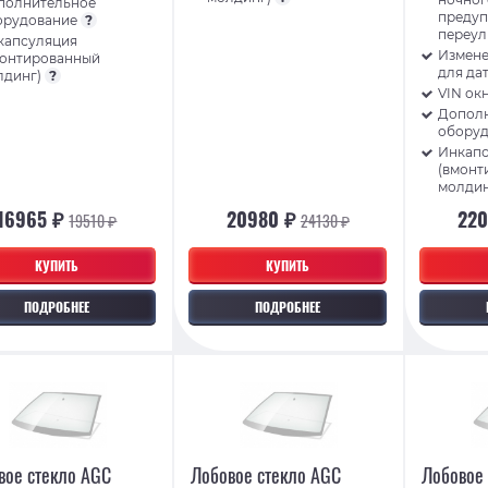
полнительное
преду
орудование
?
переу
капсуляция
Измене
монтированный
для да
лдинг)
?
VIN ок
Допол
обору
Инкап
(вмонт
молди
16965 ₽
20980 ₽
22
19510 ₽
24130 ₽
КУПИТЬ
КУПИТЬ
ПОДРОБНЕЕ
ПОДРОБНЕЕ
вое стекло AGC
Лобовое стекло AGC
Лобовое