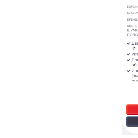
ЕВРОК
ГАРАНТ
БРЕНД
ЦВЕТ С
ШУМО
ПОЛО
Дат
?
VI
До
об
Ин
(в
мо