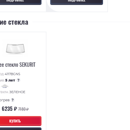
ие стекла
ее стекло SEKURIT
4117BGNS
ОД:
5 лет
?
ИЯ:
:
ЗЕЛЕНОЕ
ТЕКЛА:
огрев
?
6235 ₽
7180 ₽
КУПИТЬ