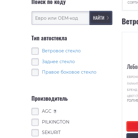
Поиск по коду
СОРТИ
Ветр
Тип автостекла
Ветровое стекло
Заднее стекло
Лобо
Правое боковое стекло
ЕВРОК
ГАРАНТ
БРЕНД
ЦВЕТ С
Производитель
ГОЛУ
AGC
?
PILKINGTON
SEKURIT