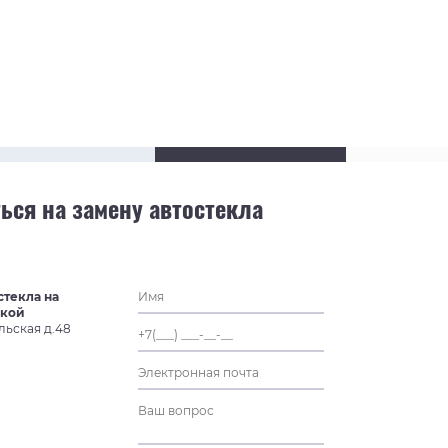
ься на замену автостекла
стекла на
ской
льская д.48