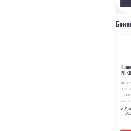
Боко
Прав
PILK
ЕВРОК
ГАРАНТ
БРЕНД
ЦВЕТ С
До
об