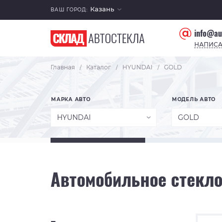
Казань
ВАШ ГОРОД:
info@au
НАПИСА
Главная
Каталог
HYUNDAI
GOLD
/
/
/
МАРКА АВТО
МОДЕЛЬ АВТО
HYUNDAI
GOLD
Автомобильное стекло