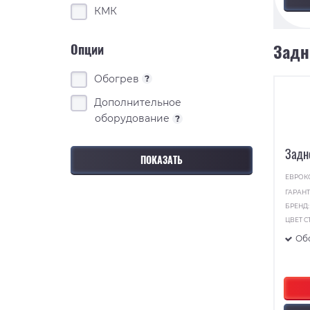
КМК
Задн
Опции
Обогрев
?
Дополнительное
оборудование
?
Задн
ЕВРОК
ГАРАНТ
БРЕНД
ЦВЕТ С
Об