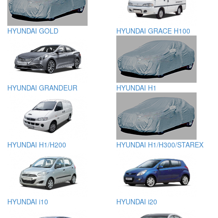
HYUNDAI GOLD
HYUNDAI GRACE H100
HYUNDAI GRANDEUR
HYUNDAI H1
HYUNDAI H1/H200
HYUNDAI H1/H300/STAREX
HYUNDAI i10
HYUNDAI i20