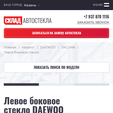
Казань
ВАШ ГОРОД:
МЕНЮ
+7 937 870 1116
ЗАКАЗАТЬ ЗВОНОК
ЗАПИСАТЬСЯ НА ЗАМЕНУ АВТОСТЕКЛА
Главная
Каталог
DAEWOO
TACUMA
/
/
/
/
Левое боковое стекло
ПОКАЗАТЬ ПОИСК ПО МОДЕЛИ
Левое боковое
стекло DAEWOO