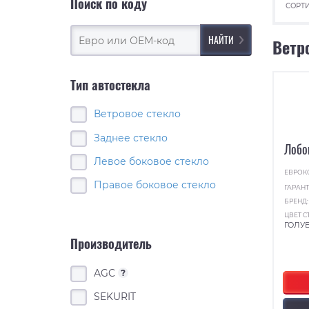
Поиск по коду
СОРТИ
Ветр
Тип автостекла
Ветровое стекло
Заднее стекло
Лобо
Левое боковое стекло
ЕВРОК
Правое боковое стекло
ГАРАНТ
БРЕНД
ЦВЕТ С
ГОЛУ
Производитель
AGC
?
SEKURIT