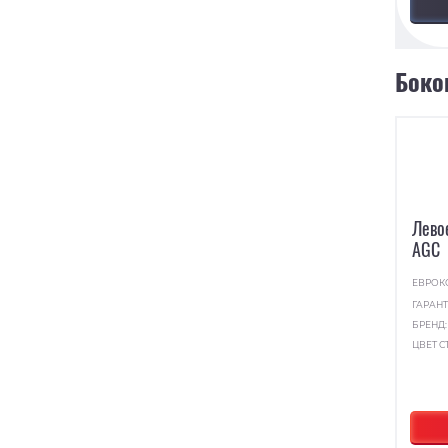
Боко
Лево
AGC
ЕВРОК
ГАРАНТ
БРЕНД
ЦВЕТ С