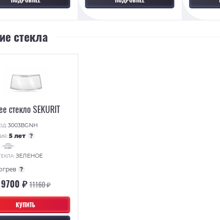
ие стекла
ее стекло SEKURIT
3003BGNH
ОД:
5 лет
?
ИЯ:
:
ЗЕЛЕНОЕ
ТЕКЛА:
огрев
?
9700 ₽
11160 ₽
КУПИТЬ