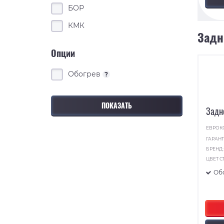
БОР
КМК
Задн
Опции
Обогрев
?
Задн
ЕВРОК
ГАРАНТ
БРЕНД
ЦВЕТ С
Об