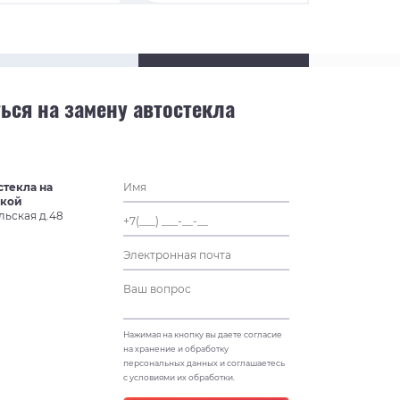
ься на замену автостекла
стекла на
ской
льская д.48
Нажимая на кнопку вы даете согласие
на хранение и обработку
персональных данных и соглашаетесь
с условиями их обработки.