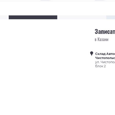
Записат
в Казани
Склад Авто
Чистополь
ул. Чистопо
блок 2