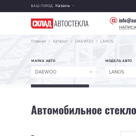
Казань
ВАШ ГОРОД:
info@au
НАПИСА
Главная
Каталог
DAEWOO
LANOS
/
/
/
МАРКА АВТО
МОДЕЛЬ АВТО
DAEWOO
LANOS
Автомобильное стекл