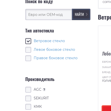
Поиск по коду
СОРТИ
Ветр
Тип автостекла
Ветровое стекло
Левое боковое стекло
Лобо
Правое боковое стекло
ЕВРОК
ГАРАНТ
БРЕНД
ЦВЕТ С
Производитель
ГОЛУ
AGC
?
SEKURIT
КМК