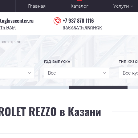
Главная
Каталог
Услуги
toglasscenter.ru
+7 937 870 1116
ТЬ НАМ
ЗАКАЗАТЬ ЗВОНОК
вое стекло
ГОД ВЫПУСКА
ТИП КУЗО
Все
Все ку
ROLET REZZO в Казани