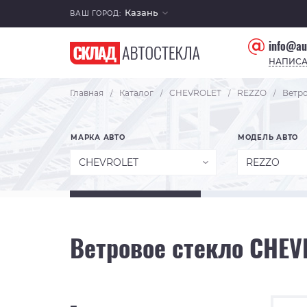
Казань
ВАШ ГОРОД:
info@au
НАПИСА
Главная
Каталог
CHEVROLET
REZZO
Ветро
/
/
/
/
МАРКА АВТО
МОДЕЛЬ АВТО
CHEVROLET
REZZO
Ветровое стекло CHEV