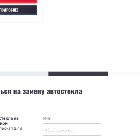
ПОДРОБНЕЕ
ься на замену автостекла
стекла на
ской
льская д.48