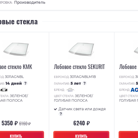
Производитель
РОВКА:
овые стекла
вое стекло КМК
Лобовое стекло SEKURIT
Лобовое
3011AGNBL
3011AGNBLM1B
3
ОД:
ЕВРОКОД:
ЕВРОКОД:
14 дней
?
5 лет
?
ИЯ:
ГАРАНТИЯ:
ГАРАНТИЯ:
:
БРЕНД:
БРЕНД:
ЗЕЛЕНОЕ/
ЗЕЛЕНОЕ/
ТЕКЛА:
ЦВЕТ СТЕКЛА:
ЦВЕТ СТЕКЛ
БАЯ ПОЛОСА
ГОЛУБАЯ ПОЛОСА
ГОЛУБАЯ
Датчик света или дождя
?
5350 ₽
6240 ₽
6160 ₽
КУПИТЬ
КУПИТЬ