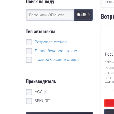
Поиск по коду
СОРТИ
Ветр
Тип автостекла
Ветровое стекло
Левое боковое стекло
Лобо
Правое боковое стекло
ЕВРОК
ГАРАНТ
БРЕНД
ЦВЕТ С
Производитель
CONT
AGC
?
SEKURIT