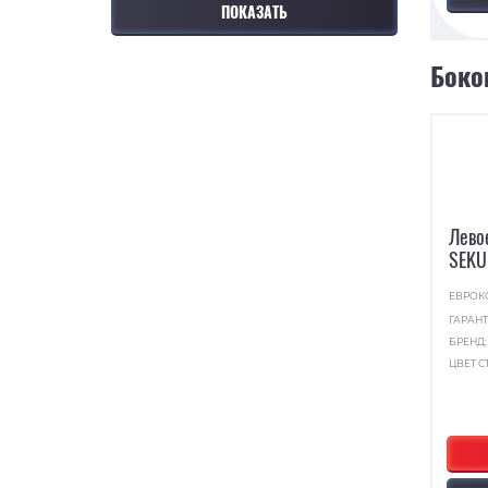
Боко
Лево
SEKU
ЕВРОК
ГАРАНТ
БРЕНД
ЦВЕТ С