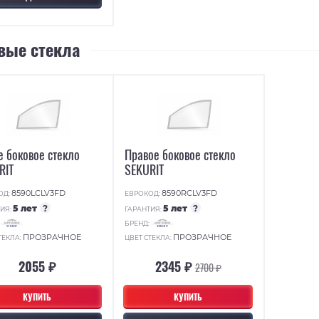
вые стекла
е боковое стекло
Правое боковое стекло
RIT
SEKURIT
8590LCLV3FD
8590RCLV3FD
ОД:
ЕВРОКОД:
5 лет
?
5 лет
?
ИЯ:
ГАРАНТИЯ:
:
БРЕНД:
ПРОЗРАЧНОЕ
ПРОЗРАЧНОЕ
ТЕКЛА:
ЦВЕТ СТЕКЛА:
2055 ₽
2345 ₽
2700 ₽
КУПИТЬ
КУПИТЬ