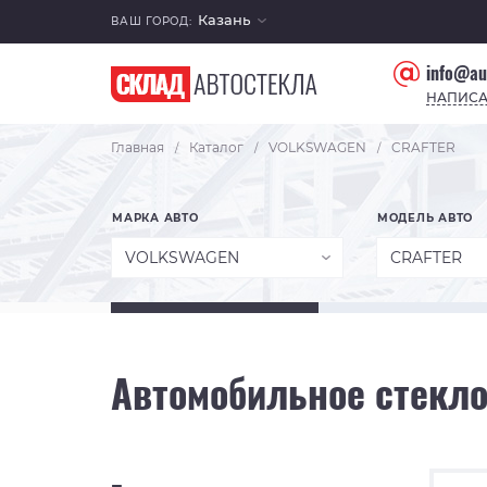
Казань
ВАШ ГОРОД:
info@au
НАПИСА
Главная
Каталог
VOLKSWAGEN
CRAFTER
/
/
/
МАРКА АВТО
МОДЕЛЬ АВТО
VOLKSWAGEN
CRAFTER
Автомобильное стекл