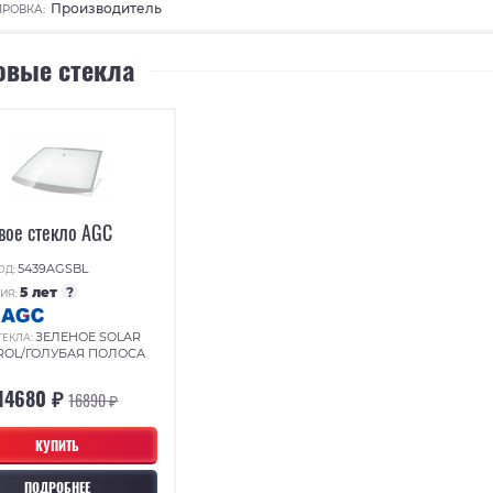
Производитель
РОВКА:
овые стекла
вое стекло AGC
5439AGSBL
ОД:
5 лет
?
ИЯ:
:
ЗЕЛЕНОЕ SOLAR
ТЕКЛА:
ROL/ГОЛУБАЯ ПОЛОСА
14680 ₽
16890 ₽
КУПИТЬ
ПОДРОБНЕЕ