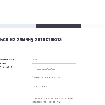
ься на замену автостекла
стекла на
ской
льская д.48
Нажимая на кнопку вы даете согласие
на хранение и обработку