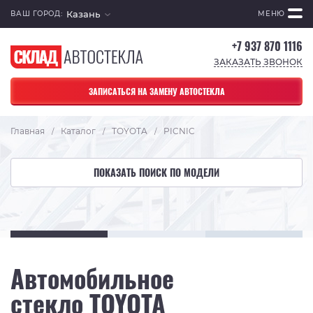
Казань
ВАШ ГОРОД:
МЕНЮ
+7 937 870 1116
ЗАКАЗАТЬ ЗВОНОК
ЗАПИСАТЬСЯ НА ЗАМЕНУ АВТОСТЕКЛА
Главная
Каталог
TOYOTA
PICNIC
/
/
/
ПОКАЗАТЬ ПОИСК ПО МОДЕЛИ
Автомобильное
стекло TOYOTA