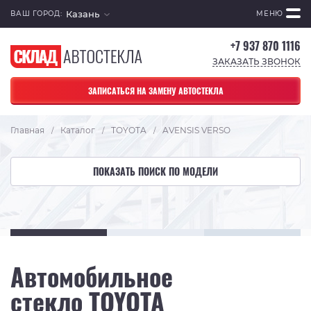
Казань
ВАШ ГОРОД:
МЕНЮ
+7 937 870 1116
ЗАКАЗАТЬ ЗВОНОК
ЗАПИСАТЬСЯ НА ЗАМЕНУ АВТОСТЕКЛА
Главная
Каталог
TOYOTA
AVENSIS VERSO
/
/
/
ПОКАЗАТЬ ПОИСК ПО МОДЕЛИ
Автомобильное
стекло TOYOTA