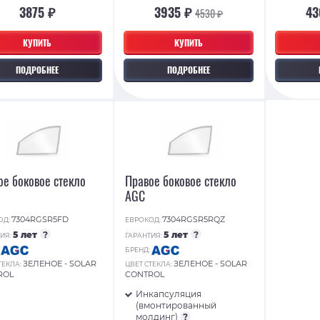
3875 ₽
3935 ₽
43
4530 ₽
КУПИТЬ
КУПИТЬ
ПОДРОБНЕЕ
ПОДРОБНЕЕ
ое боковое стекло
Правое боковое стекло
AGC
7304RGSR5FD
7304RGSR5RQZ
ОД:
ЕВРОКОД:
5 лет
?
5 лет
?
ИЯ:
ГАРАНТИЯ:
:
БРЕНД:
ЗЕЛЕНОЕ - SOLAR
ЗЕЛЕНОЕ - SOLAR
ТЕКЛА:
ЦВЕТ СТЕКЛА:
ROL
CONTROL
Инкапсуляция
(вмонтированный
молдинг)
?