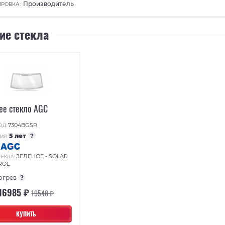
Производитель
РОВКА:
ие стекла
ее стекло AGC
7304BGSR
ОД:
5 лет
?
ИЯ:
:
ЗЕЛЕНОЕ - SOLAR
ТЕКЛА:
ROL
огрев
?
16985 ₽
19540 ₽
КУПИТЬ