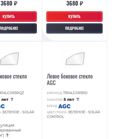
3680 ₽
3680 ₽
КУПИТЬ
КУПИТЬ
ПОДРОБНЕЕ
ПОДРОБНЕЕ
ковое стекло
Левое боковое стекло
AGC
304LGSR5RQZ
7304LGSR5RD
ЕВРОКОД:
5 лет
?
5 лет
?
ГАРАНТИЯ:
БРЕНД:
ЗЕЛЕНОЕ - SOLAR
ЗЕЛЕНОЕ - SOLAR
А:
ЦВЕТ СТЕКЛА:
CONTROL
суляция
ированный
нг)
?