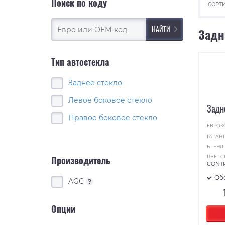
Поиск по коду
СОРТИ
Задн
Тип автостекла
Заднее стекло
Левое боковое стекло
Задн
Правое боковое стекло
ЕВРОК
ГАРАНТ
БРЕНД
ЦВЕТ С
Производитель
CONT
Об
AGC
?
Опции