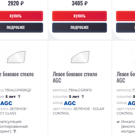
2820 ₽
3405 ₽
КУПИТЬ
КУПИТЬ
ПОДРОБНЕЕ
ПОДРОБНЕЕ
е боковое стекло
Левое боковое стекло
Левое бо
AGC
AGC
7304LGPR5RQZ
7304LGSR5FD
7
ОД:
ЕВРОКОД:
ЕВРОКОД:
5 лет
?
5 лет
?
ИЯ:
ГАРАНТИЯ:
ГАРАНТИЯ:
:
БРЕНД:
БРЕНД:
ЗЕЛЕНОЕ -
ЗЕЛЕНОЕ - SOLAR
ТЕКЛА:
ЦВЕТ СТЕКЛА:
ЦВЕТ СТЕКЛ
CY GLASS
CONTROL
CONTROL
капсуляция
Инкап
монтированный
(вмонт
лдинг)
?
молди