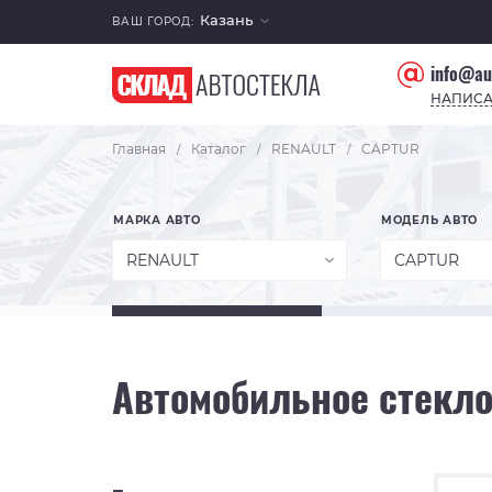
Казань
ВАШ ГОРОД:
info@au
НАПИСА
Главная
Каталог
RENAULT
CAPTUR
/
/
/
МАРКА АВТО
МОДЕЛЬ АВТО
RENAULT
CAPTUR
Автомобильное стекло