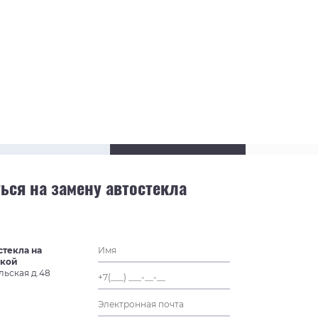
ься на замену автостекла
стекла на
ской
льская д.48