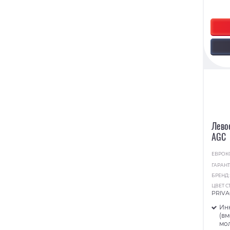
Лево
AGC
ЕВРОК
ГАРАНТ
БРЕНД
ЦВЕТ С
PRIVA
Ин
(в
мо