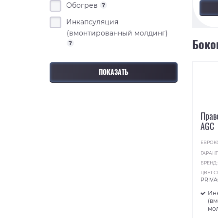
Обогрев
?
Инкапсуляция
(вмонтированный молдинг)
Боко
?
Прав
AGC
ЕВРОК
ГАРАНТ
БРЕНД
ЦВЕТ С
PRIVA
Ин
(в
мо