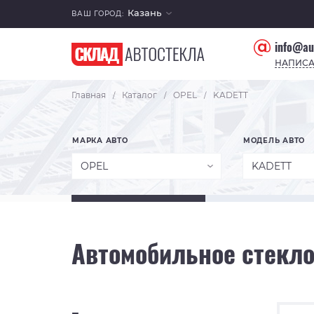
Казань
ВАШ ГОРОД:
info@au
НАПИСА
Главная
Каталог
OPEL
KADETT
/
/
/
МАРКА АВТО
МОДЕЛЬ АВТО
OPEL
KADETT
Автомобильное стекло