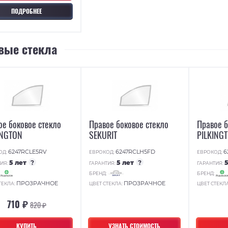
ПОДРОБНЕЕ
вые стекла
ое боковое стекло
Правое боковое стекло
Правое б
INGTON
SEKURIT
PILKING
6247RCLE5RV
6247RCLH5FD
6
ОД:
ЕВРОКОД:
ЕВРОКОД:
5 лет
?
5 лет
?
ИЯ:
ГАРАНТИЯ:
ГАРАНТИЯ:
:
БРЕНД:
БРЕНД:
ПРОЗРАЧНОЕ
ПРОЗРАЧНОЕ
ТЕКЛА:
ЦВЕТ СТЕКЛА:
ЦВЕТ СТЕКЛ
710 ₽
820 ₽
КУПИТЬ
УЗНАТЬ СТОИМОСТЬ