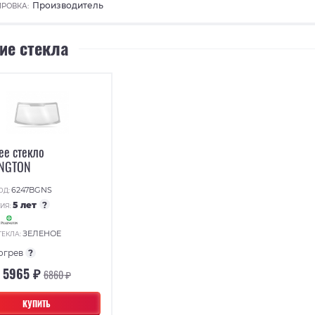
Производитель
РОВКА:
ие стекла
ее стекло
INGTON
6247BGNS
ОД:
5 лет
?
ИЯ:
:
ЗЕЛЕНОЕ
ТЕКЛА:
огрев
?
5965 ₽
6860 ₽
КУПИТЬ