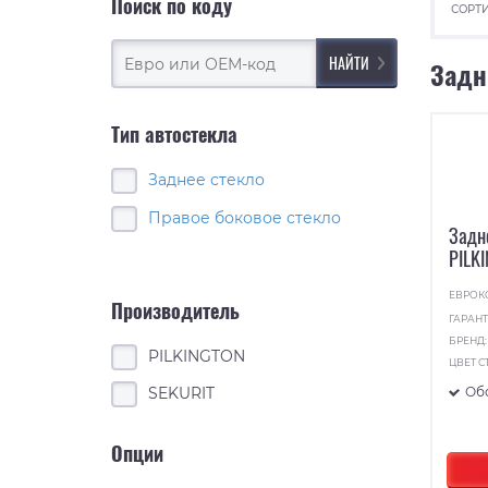
Поиск по коду
СОРТИ
Задн
Тип автостекла
Заднее стекло
Правое боковое стекло
Задн
PILK
ЕВРОК
Производитель
ГАРАНТ
БРЕНД
PILKINGTON
ЦВЕТ С
Об
SEKURIT
Опции