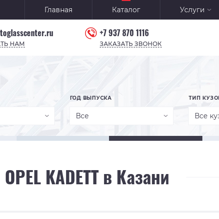
Главная
Каталог
Услуги
toglasscenter.ru
+7 937 870 1116
ТЬ НАМ
ЗАКАЗАТЬ ЗВОНОК
ГОД ВЫПУСКА
ТИП КУЗО
Все
Все ку
 OPEL KADETT в Казани