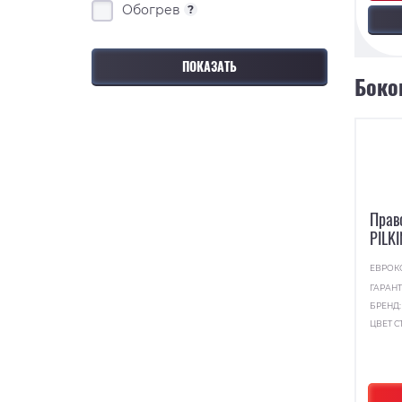
Обогрев
?
Боко
Прав
PILK
ЕВРОК
ГАРАНТ
БРЕНД
ЦВЕТ С