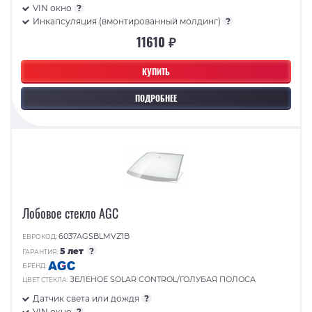
VIN окно
?
Инкапсуляция (вмонтированный молдинг)
?
11610 ₽
КУПИТЬ
ПОДРОБНЕЕ
Лобовое стекло AGC
6037AGSBLMVZ1B
ЕВРОКОД:
5 лет
?
ГАРАНТИЯ:
БРЕНД:
ЗЕЛЕНОЕ SOLAR CONTROL/ГОЛУБАЯ ПОЛОСА
ЦВЕТ СТЕКЛА:
Датчик света или дождя
?
VIN окно
?