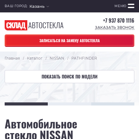
Казань
ВАШ ГОРОД:
МЕНЮ
+7 937 870 1116
ЗАКАЗАТЬ ЗВОНОК
ЗАПИСАТЬСЯ НА ЗАМЕНУ АВТОСТЕКЛА
Главная
Каталог
NISSAN
PATHFINDER
/
/
/
ПОКАЗАТЬ ПОИСК ПО МОДЕЛИ
Автомобильное
стекло NISSAN