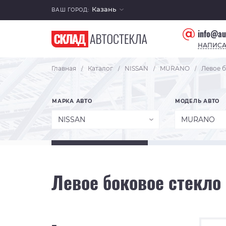
Казань
ВАШ ГОРОД:
info@au
НАПИСА
Главная
Каталог
NISSAN
MURANO
Левое б
/
/
/
/
МАРКА АВТО
МОДЕЛЬ АВТО
NISSAN
MURANO
Левое боковое стекло