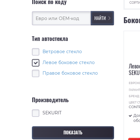
Поиск по коду
СОРТИ
Боко
Тип автостекла
Ветровое стекло
Левое боковое стекло
Лево
SEKU
Правое боковое стекло
ЕВРОК
ГАРАНТ
БРЕНД
Производитель
ЦВЕТ С
CONT
SEKURIT
До
об