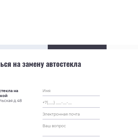
ься на замену автостекла
стекла на
ской
льская д.48