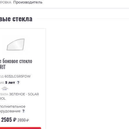
Производитель
РОВКА:
вые стекла
е боковое стекло
RIT
6032LGSR5FDW
ОД:
5 лет
?
ИЯ:
:
ЗЕЛЕНОЕ - SOLAR
ТЕКЛА:
ROL
полнительное
орудование
?
2505 ₽
2890 ₽