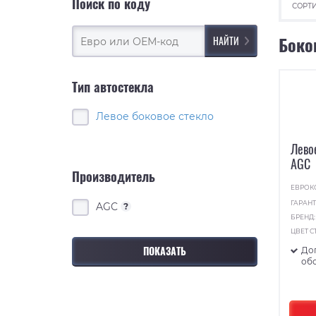
Поиск по коду
СОРТИ
Боко
Тип автостекла
Левое боковое стекло
Лево
AGC
Производитель
ЕВРОК
ГАРАНТ
AGC
?
БРЕНД
ЦВЕТ С
До
об