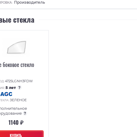
Производитель
РОВКА:
вые стекла
е боковое стекло
4725LGNH3FDW
ОД:
5 лет
?
ИЯ:
:
ЗЕЛЕНОЕ
ТЕКЛА:
полнительное
орудование
?
1140 ₽
КУПИТЬ