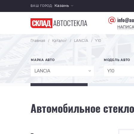
Казань
ВАШ ГОРОД:
info@au
НАПИСА
Главная
Каталог
LANCIA
Y10
/
/
/
МАРКА АВТО
МОДЕЛЬ АВТО
LANCIA
Y10
Автомобильное стекло