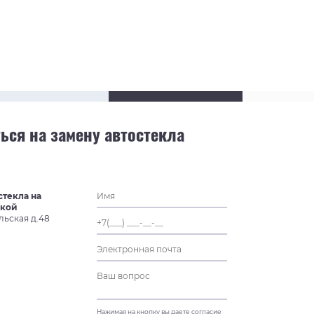
ься на замену автостекла
стекла на
ской
льская д.48
Нажимая на кнопку вы даете согласие