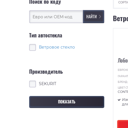
Поиск по коду
СОРТИ
Ветр
Тип автостекла
Ветровое стекло
Лобо
Производитель
ЕВРОК
ГАРАНТ
БРЕНД
SEKURIT
ЦВЕТ С
CONT
Из
для