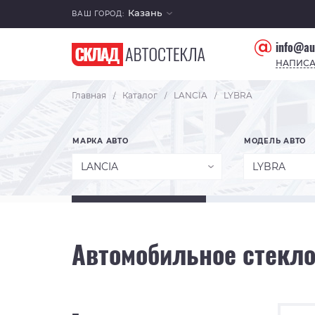
Казань
ВАШ ГОРОД:
info@au
НАПИСА
Главная
Каталог
LANCIA
LYBRA
/
/
/
МАРКА АВТО
МОДЕЛЬ АВТО
LANCIA
LYBRA
Автомобильное стекло