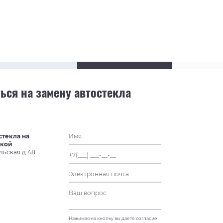
ься на замену автостекла
стекла на
ской
льская д.48
Нажимая на кнопку вы даете согласие