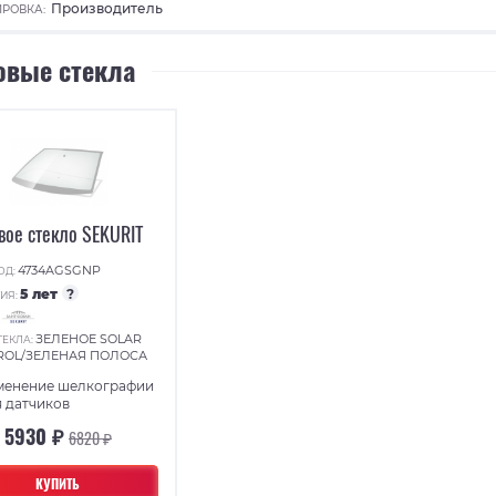
Производитель
РОВКА:
овые стекла
вое стекло SEKURIT
4734AGSGNP
ОД:
5 лет
?
ИЯ:
:
ЗЕЛЕНОЕ SOLAR
ТЕКЛА:
ROL/ЗЕЛЕНАЯ ПОЛОСА
менение шелкографии
 датчиков
5930 ₽
6820 ₽
КУПИТЬ