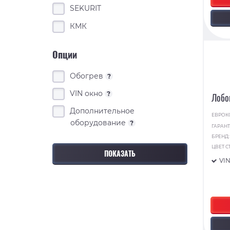
SEKURIT
КМК
Опции
Обогрев
?
VIN окно
?
Лобо
Дополнительное
ЕВРОК
оборудование
?
ГАРАНТ
БРЕНД
ЦВЕТ С
VI