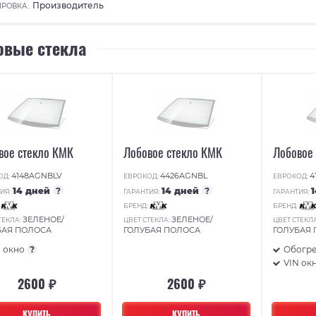
Производитель
РОВКА:
овые стекла
вое стекло КМК
Лобовое стекло КМК
Лобовое
4148AGNBLV
4426AGNBL
4
ОД:
ЕВРОКОД:
ЕВРОКОД:
14 дней
?
14 дней
?
ИЯ:
ГАРАНТИЯ:
ГАРАНТИЯ:
:
БРЕНД:
БРЕНД:
ЗЕЛЕНОЕ/
ЗЕЛЕНОЕ/
ТЕКЛА:
ЦВЕТ СТЕКЛА:
ЦВЕТ СТЕКЛ
БАЯ ПОЛОСА
ГОЛУБАЯ ПОЛОСА
ГОЛУБАЯ
N окно
?
Обогр
VIN ок
2600 ₽
2600 ₽
КУПИТЬ
КУПИТЬ