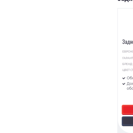
Задн
ЕВРОК
ГАРАНТ
БРЕНД
ЦВЕТ С
Об
До
об