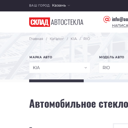
Казань
ВАШ ГОРОД:
info@au
НАПИСА
Главная
Каталог
KIA
RIO
/
/
/
МАРКА АВТО
МОДЕЛЬ АВТО
KIA
RIO
Автомобильное стекло