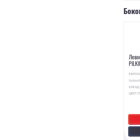
Боко
Лево
PILK
ЕВРОК
ГАРАНТ
БРЕНД
ЦВЕТ С