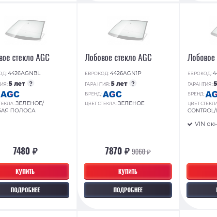
вое стекло AGC
Лобовое стекло AGC
Лобовое
4426AGNBL
4426AGN1P
4
ОД:
ЕВРОКОД:
ЕВРОКОД:
5 лет
?
5 лет
?
ИЯ:
ГАРАНТИЯ:
ГАРАНТИЯ:
:
БРЕНД:
БРЕНД:
ЗЕЛЕНОЕ/
ЗЕЛЕНОЕ
ТЕКЛА:
ЦВЕТ СТЕКЛА:
ЦВЕТ СТЕКЛ
БАЯ ПОЛОСА
CONTROL
VIN ок
7480 ₽
7870 ₽
9060 ₽
КУПИТЬ
КУПИТЬ
ПОДРОБНЕЕ
ПОДРОБНЕЕ