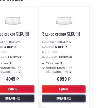
ее стекло SEKURIT
Заднее стекло SEKURIT
4411BGNSW
4411BGNHW
ОД:
ЕВРОКОД:
5 лет
?
5 лет
?
ИЯ:
ГАРАНТИЯ:
:
БРЕНД:
ЗЕЛЕНОЕ
ЗЕЛЕНОЕ
ТЕКЛА:
ЦВЕТ СТЕКЛА:
огрев
?
Обогрев
?
полнительное
Дополнительное
орудование
?
оборудование
?
4945 ₽
6090 ₽
КУПИТЬ
КУПИТЬ
ПОДРОБНЕЕ
ПОДРОБНЕЕ