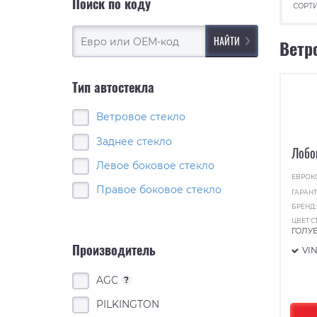
Поиск по коду
СОРТИ
Ветр
Тип автостекла
Ветровое стекло
Заднее стекло
Лобо
Левое боковое стекло
ЕВРОК
Правое боковое стекло
ГАРАНТ
БРЕНД
ЦВЕТ С
ГОЛУ
Производитель
VI
AGC
?
PILKINGTON