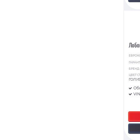
Лобо
ЕВРОК
ГАРАНТ
БРЕНД
ЦВЕТ С
ГОЛУ
Об
VI