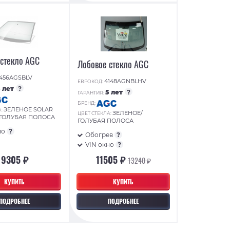
 стекло AGC
Лобовое стекло AGC
456AGSBLV
4148AGNBLHV
ЕВРОКОД:
5 лет
?
5 лет
?
ГАРАНТИЯ:
БРЕНД:
ЗЕЛЕНОЕ SOLAR
А:
ЗЕЛЕНОЕ/
ЦВЕТ СТЕКЛА:
/ГОЛУБАЯ ПОЛОСА
ГОЛУБАЯ ПОЛОСА
но
?
Обогрев
?
VIN окно
?
9305 ₽
11505 ₽
13240 ₽
КУПИТЬ
КУПИТЬ
ПОДРОБНЕЕ
ПОДРОБНЕЕ