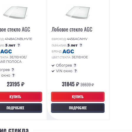
вое стекло AGC
Лобовое стекло AGC
4148AGNBLHV1E
4456AGNHV
ОД:
ЕВРОКОД:
5 лет
?
5 лет
?
ИЯ:
ГАРАНТИЯ:
:
БРЕНД:
ЗЕЛЕНОЕ/
ЗЕЛЕНОЕ
ТЕКЛА:
ЦВЕТ СТЕКЛА:
БАЯ ПОЛОСА
Обогрев
?
огрев
?
VIN окно
?
N окно
?
23195 ₽
31845 ₽
36630 ₽
КУПИТЬ
КУПИТЬ
ПОДРОБНЕЕ
ПОДРОБНЕЕ
ие стекла