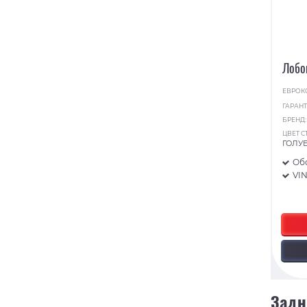
Лобо
ЕВРОК
ГАРАНТ
БРЕНД
ЦВЕТ С
ГОЛУ
Об
VI
Задн