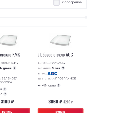
с обогревом
 стекло КМК
Лобовое стекло AGC
148AGNBLHV
4440ACLV
ЕВРОКОД:
14 дней
?
5 лет
?
ГАРАНТИЯ:
БРЕНД:
ЗЕЛЕНОЕ/
ПРОЗРАЧНОЕ
А:
ЦВЕТ СТЕКЛА:
 ПОЛОСА
VIN окно
?
ев
?
но
?
3100 ₽
3660 ₽
4210 ₽
КУПИТЬ
КУПИТЬ