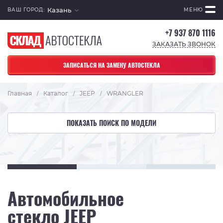
Казань
ВАШ ГОРОД:
МЕНЮ
+7 937 870 1116
ЗАКАЗАТЬ ЗВОНОК
ЗАПИСАТЬСЯ НА ЗАМЕНУ АВТОСТЕКЛА
Главная
Каталог
JEEP
WRANGLER
/
/
/
ПОКАЗАТЬ ПОИСК ПО МОДЕЛИ
Автомобильное
стекло JEEP