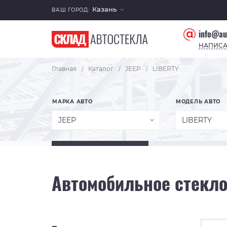
Казань
ВАШ ГОРОД:
info@au
НАПИСА
Главная
Каталог
JEEP
LIBERTY
/
/
/
МАРКА АВТО
МОДЕЛЬ АВТО
JEEP
LIBERTY
Автомобильное стекло