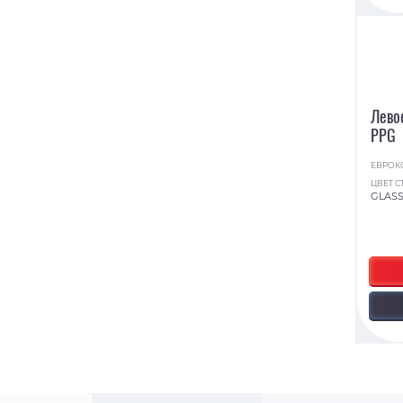
Лево
PPG
ЕВРОК
ЦВЕТ С
GLAS