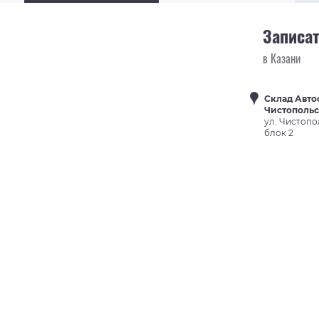
Записат
в Казани
Склад Авто
Чистополь
ул. Чистопо
блок 2