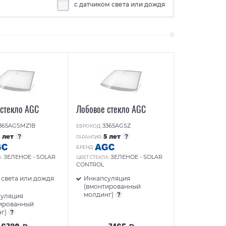
с датчиком света или дождя
 стекло AGC
Лобовое стекло AGC
365AGSMZ1B
3365AGSZ
ЕВРОКОД:
5 лет
?
5 лет
?
ГАРАНТИЯ:
БРЕНД:
ЗЕЛЕНОЕ - SOLAR
ЗЕЛЕНОЕ - SOLAR
А:
ЦВЕТ СТЕКЛА:
CONTROL
 света или дождя
Инкапсуляция
(вмонтированный
молдинг)
?
суляция
ированный
нг)
?