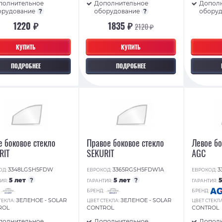
полнительное
Дополнительное
Допол
орудование
?
оборудование
?
обору
1220 ₽
1835 ₽
2120 ₽
КУПИТЬ
КУПИТЬ
ПОДРОБНЕЕ
ПОДРОБНЕЕ
е боковое стекло
Правое боковое стекло
Левое бо
RIT
SEKURIT
AGC
3348LGSH5FDW
3365RGSH5FDW1A
3
ОД:
ЕВРОКОД:
ЕВРОКОД:
5 лет
?
5 лет
?
ИЯ:
ГАРАНТИЯ:
ГАРАНТИЯ:
:
БРЕНД:
БРЕНД:
ЗЕЛЕНОЕ - SOLAR
ЗЕЛЕНОЕ - SOLAR
ТЕКЛА:
ЦВЕТ СТЕКЛА:
ЦВЕТ СТЕКЛ
ROL
CONTROL
CONTROL
полнительное
Дополнительное
Допол