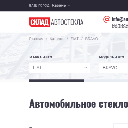
Казань
ВАШ ГОРОД:
info@au
НАПИСА
Главная
Каталог
FIAT
BRAVO
/
/
/
МАРКА АВТО
МОДЕЛЬ АВТО
FIAT
BRAVO
Автомобильное стекло