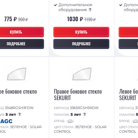
Дополнительное
Допол
оборудование
?
обору
775 ₽
1030 ₽
900 ₽
1190 ₽
КУПИТЬ
КУПИТЬ
ПОДРОБНЕЕ
ПОДРОБНЕЕ
ое боковое стекло
Правое боковое стекло
Левое бо
SEKURIT
SEKURIT
3348RGSH3FDW
3365RGSH5RDW
3
ОД:
ЕВРОКОД:
ЕВРОКОД:
5 лет
?
5 лет
?
ИЯ:
ГАРАНТИЯ:
ГАРАНТИЯ:
:
БРЕНД:
БРЕНД:
ЗЕЛЕНОЕ - SOLAR
ЗЕЛЕНОЕ - SOLAR
ТЕКЛА:
ЦВЕТ СТЕКЛА:
ЦВЕТ СТЕКЛ
ROL
CONTROL
CONTROL