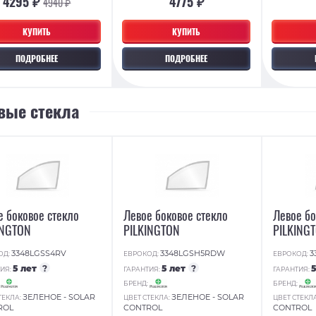
4295 ₽
4775 ₽
4940 ₽
КУПИТЬ
КУПИТЬ
ПОДРОБНЕЕ
ПОДРОБНЕЕ
вые стекла
е боковое стекло
Левое боковое стекло
Левое бо
INGTON
PILKINGTON
PILKING
3348LGSS4RV
3348LGSH5RDW
3
ОД:
ЕВРОКОД:
ЕВРОКОД:
5 лет
?
5 лет
?
ИЯ:
ГАРАНТИЯ:
ГАРАНТИЯ:
:
БРЕНД:
БРЕНД:
ЗЕЛЕНОЕ - SOLAR
ЗЕЛЕНОЕ - SOLAR
ТЕКЛА:
ЦВЕТ СТЕКЛА:
ЦВЕТ СТЕКЛ
ROL
CONTROL
CONTROL