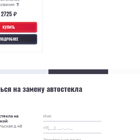
дование
?
2725 ₽
КУПИТЬ
ПОДРОБНЕЕ
ься на замену автостекла
стекла на
ской
льская д.48