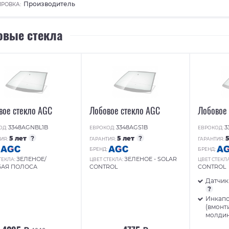
Производитель
РОВКА:
овые стекла
вое стекло AGC
Лобовое стекло AGC
Лобовое
3348AGNBL1B
3348AGS1B
3
ОД:
ЕВРОКОД:
ЕВРОКОД:
5 лет
?
5 лет
?
ИЯ:
ГАРАНТИЯ:
ГАРАНТИЯ:
:
БРЕНД:
БРЕНД:
ЗЕЛЕНОЕ/
ЗЕЛЕНОЕ - SOLAR
ТЕКЛА:
ЦВЕТ СТЕКЛА:
ЦВЕТ СТЕКЛ
БАЯ ПОЛОСА
CONTROL
CONTROL
Датчик
?
Инкап
(вмонт
молди