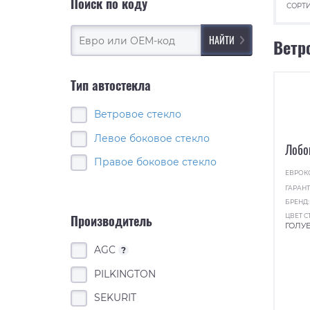
Поиск по коду
СОРТИ
Ветр
Тип автостекла
Ветровое стекло
Левое боковое стекло
Лобо
Правое боковое стекло
ЕВРОК
ГАРАНТ
БРЕНД
ЦВЕТ С
Производитель
ГОЛУ
AGC
?
PILKINGTON
SEKURIT