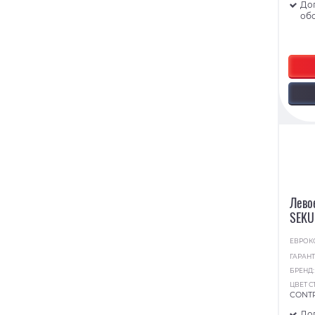
До
об
Лево
SEKU
ЕВРОК
ГАРАНТ
БРЕНД
ЦВЕТ С
CONT
До