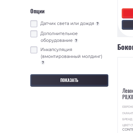
Опции
Датчик света или дождя
?
Дополнительное
оборудование
?
Боко
Инкапсуляция
(вмонтированный молдинг)
?
Лево
PILK
ЕВРОК
ГАРАНТ
БРЕНД
ЦВЕТ С
CONT