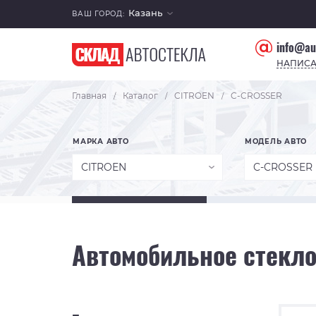
Казань
ВАШ ГОРОД:
info@au
НАПИСА
Главная
Каталог
CITROEN
C-CROSSER
/
/
/
МАРКА АВТО
МОДЕЛЬ АВТО
CITROEN
C-CROSSER
Автомобильное стекло