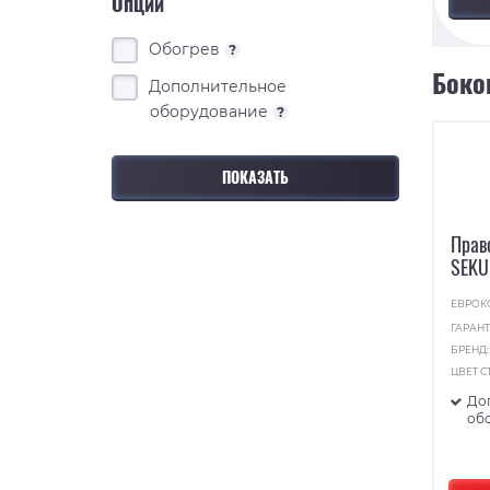
Опции
Обогрев
?
Боко
Дополнительное
оборудование
?
Прав
SEKU
ЕВРОК
ГАРАНТ
БРЕНД
ЦВЕТ С
До
об