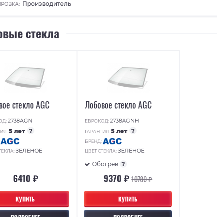
Производитель
РОВКА:
овые стекла
вое стекло AGC
Лобовое стекло AGC
2738AGN
2738AGNH
ОД:
ЕВРОКОД:
5 лет
?
5 лет
?
ИЯ:
ГАРАНТИЯ:
:
БРЕНД:
ЗЕЛЕНОЕ
ЗЕЛЕНОЕ
ТЕКЛА:
ЦВЕТ СТЕКЛА:
Обогрев
?
6410 ₽
9370 ₽
10780 ₽
КУПИТЬ
КУПИТЬ