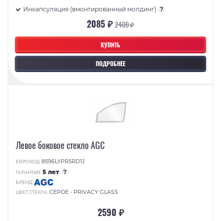
Инкапсуляция (вмонтированный молдинг)
?
2085 ₽
2400 ₽
КУПИТЬ
ПОДРОБНЕЕ
Левое боковое стекло AGC
8596LYPR5RD1J
ЕВРОКОД:
5 лет
?
ГАРАНТИЯ:
БРЕНД:
СЕРОЕ - PRIVACY GLASS
ЦВЕТ СТЕКЛА:
2590 ₽