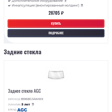
Дополнительное оборудование
?
Инкапсуляция (вмонтированный молдинг)
?
28705 ₽
КУПИТЬ
ПОДРОБНЕЕ
Задние стекла
Заднее стекло AGC
8596BGSRAIWX
ЕВРОКОД:
5 лет
?
ГАРАНТИЯ:
БРЕНД: