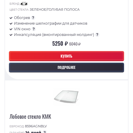
БРЕНД:
ЗЕЛЕНОЕ/ГОЛУБАЯ ПОЛОСА
ЦВЕТ СТЕКЛА:
Обогрев
?
Изменение шелкографии для датчиков
VIN окно
?
Инкапсуляция (вмонтированный молдинг)
?
5250 ₽
6040 ₽
КУПИТЬ
ПОДРОБНЕЕ
Лобовое стекло КМК
8596AGNBLV
ЕВРОКОД:
14 дней
?
ГАРАНТИЯ: