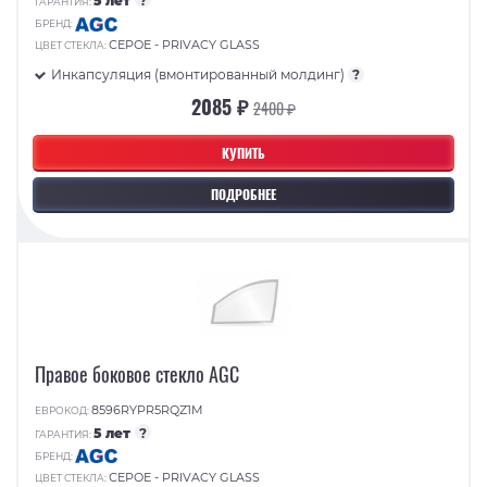
5 лет
?
ГАРАНТИЯ:
БРЕНД:
СЕРОЕ - PRIVACY GLASS
ЦВЕТ СТЕКЛА:
Инкапсуляция (вмонтированный молдинг)
?
2085 ₽
2400 ₽
КУПИТЬ
ПОДРОБНЕЕ
Правое боковое стекло AGC
8596RYPR5RQZ1M
ЕВРОКОД:
5 лет
?
ГАРАНТИЯ:
БРЕНД:
СЕРОЕ - PRIVACY GLASS
ЦВЕТ СТЕКЛА: