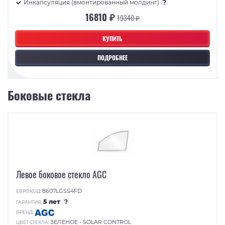
Инкапсуляция (вмонтированный молдинг)
?
16810 ₽
19340 ₽
КУПИТЬ
ПОДРОБНЕЕ
Боковые стекла
Левое боковое стекло AGC
8607LGSS4FD
ЕВРОКОД:
5 лет
?
ГАРАНТИЯ:
БРЕНД:
ЗЕЛЕНОЕ - SOLAR CONTROL
ЦВЕТ СТЕКЛА: