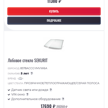
11380 ₽
КУПИТЬ
ПОДРОБНЕЕ
Лобовое стекло SEKURIT
8578ACCGYMVW6A
ЕВРОКОД:
5 лет
?
ГАРАНТИЯ:
БРЕНД:
ПРОЗРАЧНОЕ/ТЕПЛООТРАЖАЮЩЕЕ/СЕРАЯ ПОЛОСА
ЦВЕТ СТЕКЛА:
Датчик света или дождя
?
VIN окно
?
Дополнительное оборудование
?
17690 ₽
20350 ₽