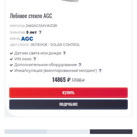
Лобовое стекло AGC
2462AGSMVWZ2B
ЕВРОКОД:
5 лет
?
ГАРАНТИЯ:
БРЕНД:
ЗЕЛЕНОЕ - SOLAR CONTROL
ЦВЕТ СТЕКЛА:
Датчик света или дождя
?
VIN окно
?
Дополнительное оборудование
?
Инкапсуляция (вмонтированный молдинг)
?
14865 ₽
17100 ₽
КУПИТЬ
ПОДРОБНЕЕ