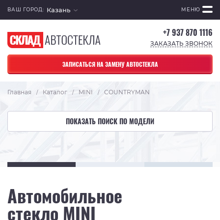
Казань
ВАШ ГОРОД:
МЕНЮ
+7 937 870 1116
ЗАКАЗАТЬ ЗВОНОК
ЗАПИСАТЬСЯ НА ЗАМЕНУ АВТОСТЕКЛА
Главная
Каталог
MINI
COUNTRYMAN
/
/
/
ПОКАЗАТЬ ПОИСК ПО МОДЕЛИ
Автомобильное
стекло MINI