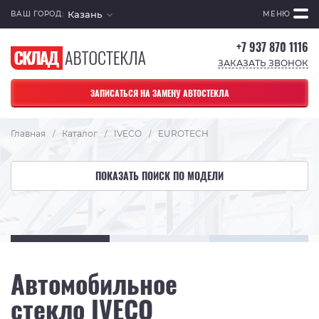
Казань
ВАШ ГОРОД:
МЕНЮ
+7 937 870 1116
ЗАКАЗАТЬ ЗВОНОК
ЗАПИСАТЬСЯ НА ЗАМЕНУ АВТОСТЕКЛА
Главная
Каталог
IVECO
EUROTECH
/
/
/
ПОКАЗАТЬ ПОИСК ПО МОДЕЛИ
Автомобильное
стекло IVECO