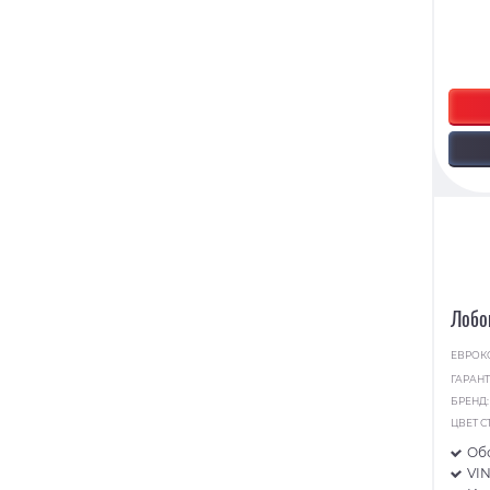
Лобо
ЕВРОК
ГАРАНТ
БРЕНД
ЦВЕТ С
Об
VI