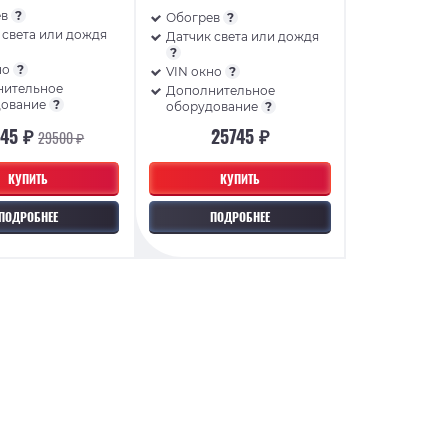
ев
?
Обогрев
?
 света или дождя
Датчик света или дождя
?
но
?
VIN окно
?
нительное
Дополнительное
дование
?
оборудование
?
645 ₽
25745 ₽
29500 ₽
КУПИТЬ
КУПИТЬ
ПОДРОБНЕЕ
ПОДРОБНЕЕ