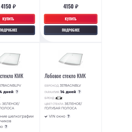
4150 ₽
4150 ₽
КУПИТЬ
КУПИТЬ
ПОДРОБНЕЕ
ПОДРОБНЕЕ
 стекло КМК
Лобовое стекло КМК
578AGNBLPV
3578AGNBLV
ЕВРОКОД:
14 дней
?
14 дней
?
ГАРАНТИЯ:
БРЕНД:
ЗЕЛЕНОЕ/
ЗЕЛЕНОЕ/
А:
ЦВЕТ СТЕКЛА:
 ПОЛОСА
ГОЛУБАЯ ПОЛОСА
ние шелкографии
VIN окно
?
тчиков
но
?