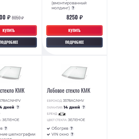
(вмонтированный
молдинг)
?
00 ₽
8250 ₽
8050 ₽
КУПИТЬ
КУПИТЬ
ПОДРОБНЕЕ
ПОДРОБНЕЕ
 стекло КМК
Лобовое стекло КМК
578AGNHPV
3578AGNHV
ЕВРОКОД:
14 дней
?
14 дней
?
ГАРАНТИЯ:
БРЕНД:
ЗЕЛЕНОЕ
ЗЕЛЕНОЕ
А:
ЦВЕТ СТЕКЛА:
ев
?
Обогрев
?
ние шелкографии
VIN окно
?