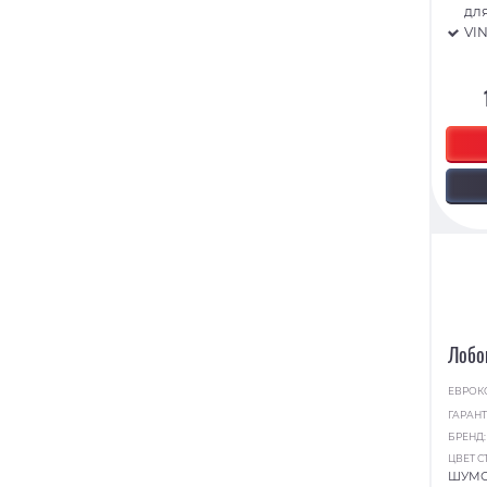
для
VI
Лобо
ЕВРОК
ГАРАНТ
БРЕНД
ЦВЕТ С
ШУМ