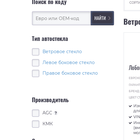
Поиск по коду
СОРТИ
Ветр
Тип автостекла
Ветровое стекло
Левое боковое стекло
Лобо
Правое боковое стекло
ЕВРОК
ГАРАНТ
БРЕНД
ЦВЕТ С
Производитель
Из
для
AGC
?
VI
Ин
КМК
(в
мо