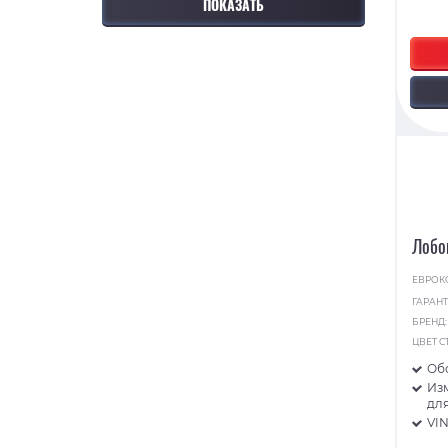
Лобо
ЕВРОК
ГАРАНТ
БРЕНД
ЦВЕТ С
Об
Из
для
VI