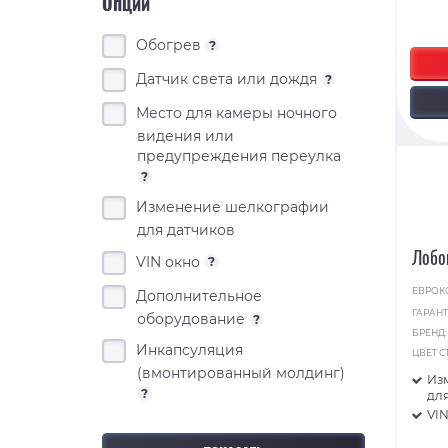
Опции
Обогрев
?
Датчик света или дождя
?
Место для камеры ночного
видения или
предупреждения переулка
?
Изменение шелкографии
для датчиков
Лобо
VIN окно
?
ЕВРОК
Дополнительное
ГАРАНТ
оборудование
?
БРЕНД
Инкапсуляция
ЦВЕТ С
(вмонтированный молдинг)
Из
?
для
VI