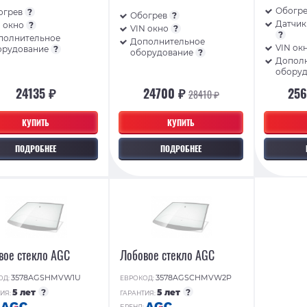
Обогр
огрев
?
Обогрев
?
Датчик
N окно
?
VIN окно
?
?
полнительное
Дополнительное
VIN ок
орудование
?
оборудование
?
Допол
обору
24135 ₽
24700 ₽
25
28410 ₽
КУПИТЬ
КУПИТЬ
ПОДРОБНЕЕ
ПОДРОБНЕЕ
вое стекло AGC
Лобовое стекло AGC
3578AGSHMVW1U
3578AGSCHMVW2P
ОД:
ЕВРОКОД:
5 лет
?
5 лет
?
ИЯ:
ГАРАНТИЯ:
:
БРЕНД: