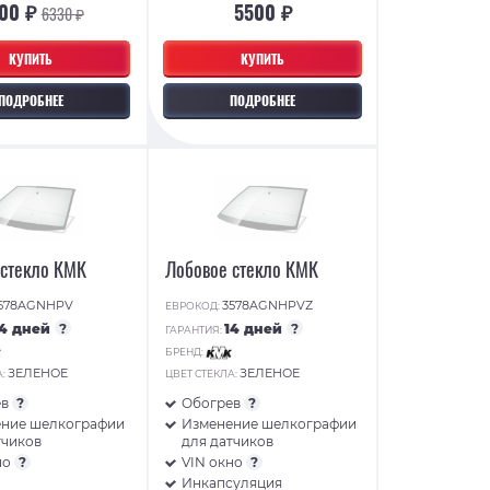
00 ₽
5500 ₽
6330 ₽
КУПИТЬ
КУПИТЬ
ПОДРОБНЕЕ
ПОДРОБНЕЕ
 стекло КМК
Лобовое стекло КМК
578AGNHPV
3578AGNHPVZ
ЕВРОКОД:
14 дней
?
14 дней
?
ГАРАНТИЯ:
БРЕНД:
ЗЕЛЕНОЕ
ЗЕЛЕНОЕ
А:
ЦВЕТ СТЕКЛА:
ев
?
Обогрев
?
ние шелкографии
Изменение шелкографии
тчиков
для датчиков
но
?
VIN окно
?
Инкапсуляция