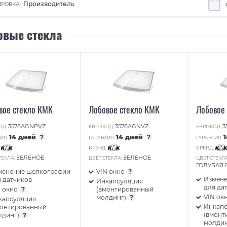
Производитель
РОВКА:
овые стекла
вое стекло КМК
Лобовое стекло КМК
Лобовое
3578AGNPVZ
3578AGNVZ
3
ОД:
ЕВРОКОД:
ЕВРОКОД:
14 дней
?
14 дней
?
ИЯ:
ГАРАНТИЯ:
ГАРАНТИЯ:
:
БРЕНД:
БРЕНД:
ЗЕЛЕНОЕ
ЗЕЛЕНОЕ
ТЕКЛА:
ЦВЕТ СТЕКЛА:
ЦВЕТ СТЕКЛ
ГОЛУБАЯ
менение шелкографии
VIN окно
?
Измене
 датчиков
Инкапсуляция
для да
N окно
?
(вмонтированный
VIN ок
молдинг)
?
капсуляция
Инкап
монтированный
(вмонт
лдинг)
?
молди