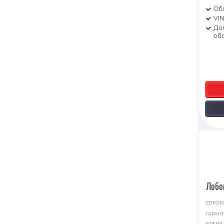
Об
VI
До
об
Лобо
ЕВРОК
ГАРАНТ
БРЕНД