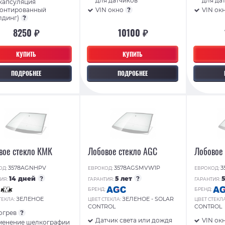
для датчиков
для да
капсуляция
монтированный
VIN окно
?
VIN ок
лдинг)
?
8250 ₽
10100 ₽
КУПИТЬ
КУПИТЬ
ПОДРОБНЕЕ
ПОДРОБНЕЕ
вое стекло КМК
Лобовое стекло AGC
Лобовое
3578AGNHPV
3578AGSMVW1P
3
ОД:
ЕВРОКОД:
ЕВРОКОД:
14 дней
?
5 лет
?
ИЯ:
ГАРАНТИЯ:
ГАРАНТИЯ:
:
БРЕНД:
БРЕНД:
ЗЕЛЕНОЕ
ЗЕЛЕНОЕ - SOLAR
ТЕКЛА:
ЦВЕТ СТЕКЛА:
ЦВЕТ СТЕКЛ
CONTROL
CONTROL
огрев
?
Датчик света или дождя
VIN ок
менение шелкографии