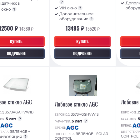
?
Допол
 датчиков
VIN окно
?
обору
N окно
?
Дополнительное
оборудование
?
12500 ₽
13495 ₽
14380 ₽
15520 ₽
КУПИТЬ
КУПИТЬ
ПОДРОБНЕЕ
ПОДРОБНЕЕ
вое стекло AGC
Лобовое
Лобовое стекло AGC
3578AGAHVW1B
3
ОД:
ЕВРОКОД:
3578AGSHVW1S
ЕВРОКОД:
5 лет
?
ИЯ:
ГАРАНТИЯ:
5 лет
?
ГАРАНТИЯ:
:
БРЕНД:
БРЕНД:
ЗЕЛЕНОЕ +
ТЕКЛА:
ЦВЕТ СТЕКЛ
ЗЕЛЕНОЕ - SOLAR
ЦВЕТ СТЕКЛА:
CONTROL
?
ОИЗОЛЯЦИЯ
CONTROL