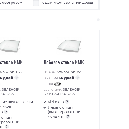
с обогревом
с датчиком света или дождя
 стекло КМК
Лобовое стекло КМК
578AGNBLPVZ
3578AGNBLVZ
ЕВРОКОД:
14 дней
?
14 дней
?
ГАРАНТИЯ:
БРЕНД:
ЗЕЛЕНОЕ/
ЗЕЛЕНОЕ/
А:
ЦВЕТ СТЕКЛА:
 ПОЛОСА
ГОЛУБАЯ ПОЛОСА
ние шелкографии
VIN окно
?
тчиков
Инкапсуляция
но
?
(вмонтированный
молдинг)
?
суляция
ированный
нг)
?