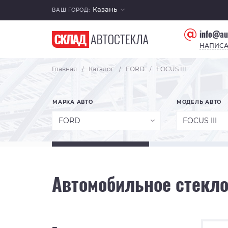
Казань
ВАШ ГОРОД:
info@au
НАПИСА
Главная
Каталог
FORD
FOCUS III
/
/
/
МАРКА АВТО
МОДЕЛЬ АВТО
FORD
FOCUS III
Автомобильное стекло