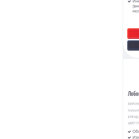
Ин
(в
мо
Лобо
ЕВРОК
ГАРАНТ
БРЕНД
ЦВЕТ С
Об
Из