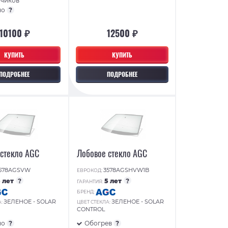
тчиков
но
?
10100 ₽
12500 ₽
КУПИТЬ
КУПИТЬ
ПОДРОБНЕЕ
ПОДРОБНЕЕ
 стекло AGC
Лобовое стекло AGC
578AGSVW
3578AGSHVW1B
ЕВРОКОД:
5 лет
?
5 лет
?
ГАРАНТИЯ:
БРЕНД:
ЗЕЛЕНОЕ - SOLAR
ЗЕЛЕНОЕ - SOLAR
А:
ЦВЕТ СТЕКЛА:
CONTROL
но
?
Обогрев
?