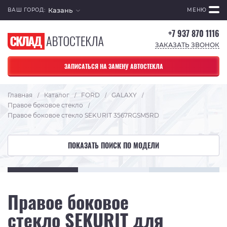
Казань
ВАШ ГОРОД:
МЕНЮ
+7 937 870 1116
ЗАКАЗАТЬ ЗВОНОК
ЗАПИСАТЬСЯ НА ЗАМЕНУ АВТОСТЕКЛА
Главная
Каталог
FORD
GALAXY
/
/
/
/
Правое боковое стекло
/
Правое боковое стекло SEKURIT 3567RGSM5RD
ПОКАЗАТЬ ПОИСК ПО МОДЕЛИ
Правое боковое
стекло SEKURIT для