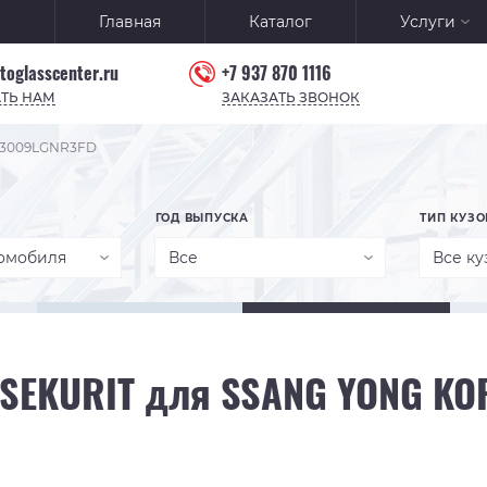
Главная
Каталог
Услуги
toglasscenter.ru
+7 937 870 1116
ТЬ НАМ
ЗАКАЗАТЬ ЗВОНОК
T 3009LGNR3FD
ГОД ВЫПУСКА
ТИП КУЗО
омобиля
Все
Все ку
 SEKURIT для SSANG YONG KO