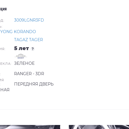
ция
3009LGNR3FD
Д:
:
 YONG KORANDO
TAGAZ TAGER
5 лет
?
ИЯ:
ЗЕЛЕНОЕ
ТЕКЛА:
RANGER - 3DR
:
ИЯ
ПЕРЕДНЯЯ ДВЕРЬ
:
КНАЯ