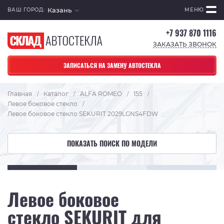
Казань
ВАШ ГОРОД:
МЕНЮ
+7 937 870 1116
ЗАКАЗАТЬ ЗВОНОК
ЗАПИСАТЬСЯ НА ЗАМЕНУ АВТОСТЕКЛА
Главная
Каталог
ALFA ROMEO
155
/
/
/
/
Левое боковое стекло
/
Левое боковое стекло SEKURIT 2029LGNS4FDW
ПОКАЗАТЬ ПОИСК ПО МОДЕЛИ
Левое боковое
стекло SEKURIT для