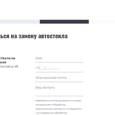
ься на замену автостекла
стекла на
ской
льская д.48
Нажимая на кнопку вы даете согласие
на хранение и обработку
персональных данных и соглашаетесь
с условиями их обработки.