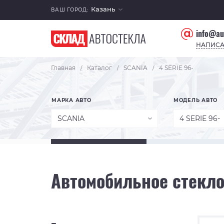
Казань
ВАШ ГОРОД:
info@au
НАПИСА
Главная
Каталог
SCANIA
4 SERIE 96-
/
/
/
МАРКА АВТО
МОДЕЛЬ АВТО
SCANIA
4 SERIE 96-
Автомобильное стекло