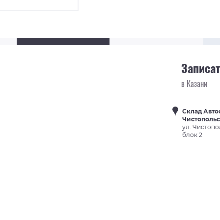
Записат
в Казани
Склад Авто
Чистополь
ул. Чистопо
блок 2