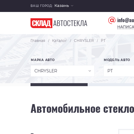
Казань
ВАШ ГОРОД:
info@au
НАПИСА
Главная
Каталог
CHRYSLER
PT
/
/
/
МАРКА АВТО
МОДЕЛЬ АВТО
CHRYSLER
PT
Автомобильное стекло