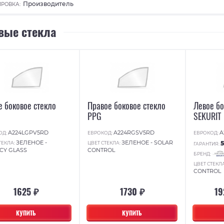
Производитель
РОВКА:
вые стекла
е боковое стекло
Правое боковое стекло
Левое бо
PPG
SEKURIT
A224LGPV5RD
A224RGSV5RD
A
ОД:
ЕВРОКОД:
ЕВРОКОД:
ЗЕЛЕНОЕ -
ЗЕЛЕНОЕ - SOLAR
ТЕКЛА:
ЦВЕТ СТЕКЛА:
ГАРАНТИЯ:
CY GLASS
CONTROL
БРЕНД:
ЦВЕТ СТЕКЛ
CONTROL
1625 ₽
1730 ₽
19
КУПИТЬ
КУПИТЬ