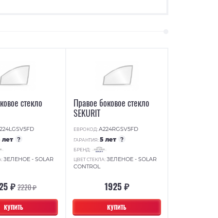
ковое стекло
Правое боковое стекло
SEKURIT
224LGSV5FD
A224RGSV5FD
ЕВРОКОД:
5 лет
?
5 лет
?
ГАРАНТИЯ:
БРЕНД:
ЗЕЛЕНОЕ - SOLAR
ЗЕЛЕНОЕ - SOLAR
А:
ЦВЕТ СТЕКЛА:
CONTROL
25 ₽
1925 ₽
2220 ₽
КУПИТЬ
КУПИТЬ