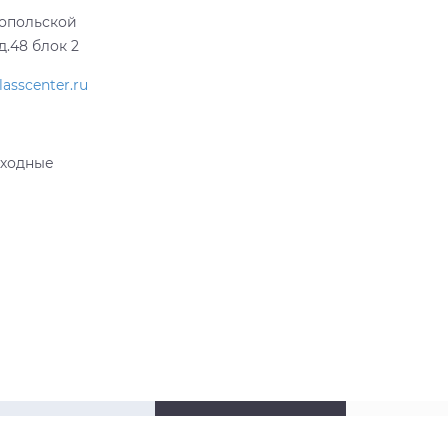
топольской
д.48 блок 2
asscenter.ru
выходные