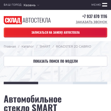
Казань
ВАШ ГОРОД:
МЕНЮ
+7 937 870 1116
ЗАКАЗАТЬ ЗВОНОК
ЗАПИСАТЬСЯ НА ЗАМЕНУ АВТОСТЕКЛА
Главная
Каталог
SMART
ROADSTER 2D CABRIO
/
/
/
ПОКАЗАТЬ ПОИСК ПО МОДЕЛИ
Автомобильное
стекло SMART